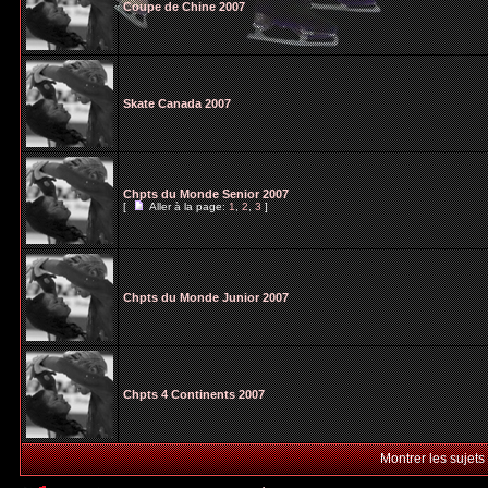
Coupe de Chine 2007
Skate Canada 2007
Chpts du Monde Senior 2007
[
Aller à la page:
1
,
2
,
3
]
Chpts du Monde Junior 2007
Chpts 4 Continents 2007
Montrer les sujets