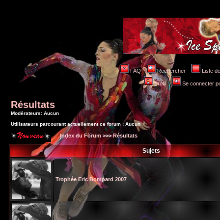
FAQ
Rechercher
Liste 
Profil
Se connecter po
Résultats
Modérateurs: Aucun
Utilisateurs parcourant actuellement ce forum : Aucun
Index du Forum
>>>
Résultats
Sujets
Trophée Eric Bompard 2007