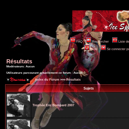
FAQ
Rechercher
Liste 
Profil
Se connecter po
Résultats
Modérateurs: Aucun
Utilisateurs parcourant actuellement ce forum : Aucun
Index du Forum
>>>
Résultats
Sujets
Trophée Eric Bompard 2007