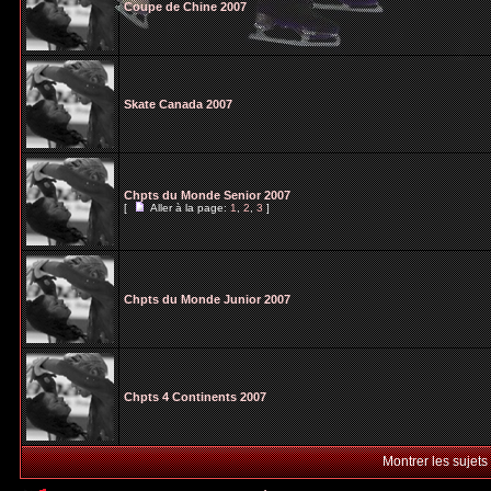
Coupe de Chine 2007
Skate Canada 2007
Chpts du Monde Senior 2007
[
Aller à la page:
1
,
2
,
3
]
Chpts du Monde Junior 2007
Chpts 4 Continents 2007
Montrer les sujets