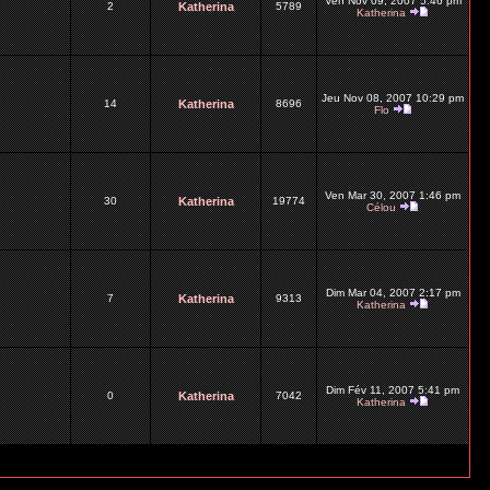
Ven Nov 09, 2007 5:46 pm
2
Katherina
5789
Katherina
Jeu Nov 08, 2007 10:29 pm
14
Katherina
8696
Flo
Ven Mar 30, 2007 1:46 pm
30
Katherina
19774
Célou
Dim Mar 04, 2007 2:17 pm
7
Katherina
9313
Katherina
Dim Fév 11, 2007 5:41 pm
0
Katherina
7042
Katherina