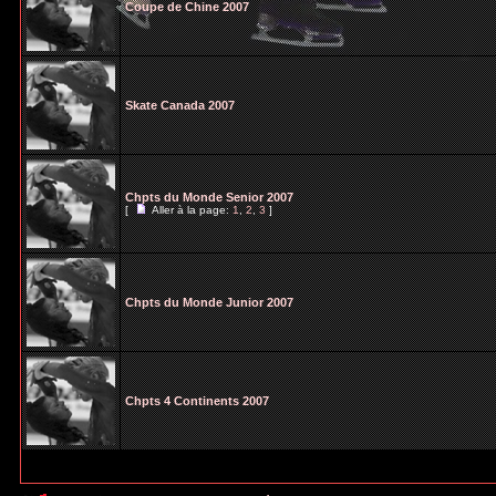
Coupe de Chine 2007
Skate Canada 2007
Chpts du Monde Senior 2007
[
Aller à la page:
1
,
2
,
3
]
Chpts du Monde Junior 2007
Chpts 4 Continents 2007