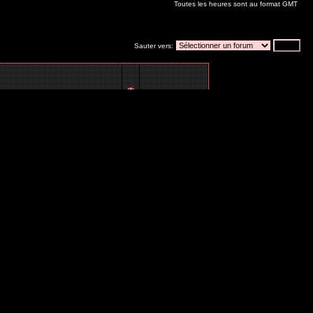
Toutes les heures sont au format GMT
Sauter vers:
Annonce
Post-it
Vous
ne pouvez pas
poster de nouveaux sujets dans ce forum
Vous
ne pouvez pas
répondre aux sujets dans ce forum
Vous
ne pouvez pas
éditer vos messages dans ce forum
Vous
ne pouvez pas
supprimer vos messages dans ce forum
Vous
ne pouvez pas
voter dans les sondages de ce forum