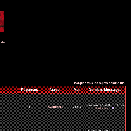
istrer
Marquez tous les sujets comme lus
Réponses
Auteur
Vus
Derniers Messages
Sam Nov 17, 2007 5:18 pm
3
Katherina
22577
Katherina