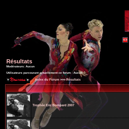
Résultats
Modérateurs: Aucun
Utilisateurs parcourant actuellement ce forum : Aucun
Index du Forum
>>>
Résultats
Trophée Eric Bompard 2007