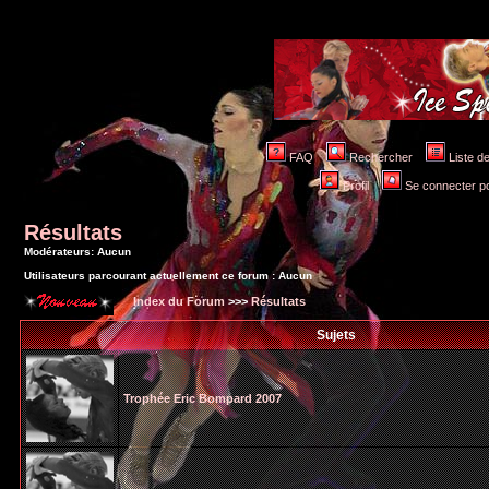
FAQ
Rechercher
Liste 
Profil
Se connecter po
Résultats
Modérateurs: Aucun
Utilisateurs parcourant actuellement ce forum : Aucun
Index du Forum
>>>
Résultats
Sujets
Trophée Eric Bompard 2007