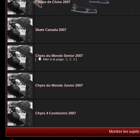
Coupe de Chine 2007
Skate Canada 2007
Chpts du Monde Senior 2007
[
Aller à la page:
1
,
2
,
3
]
Chpts du Monde Junior 2007
Chpts 4 Continents 2007
Montrer les sujets