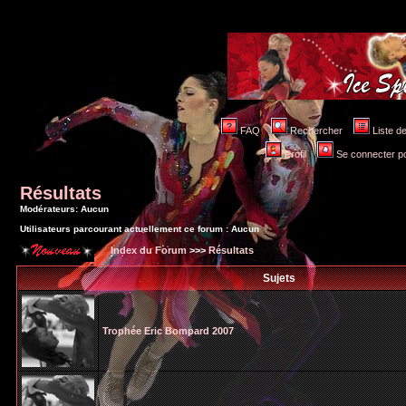
FAQ
Rechercher
Liste 
Profil
Se connecter po
Résultats
Modérateurs: Aucun
Utilisateurs parcourant actuellement ce forum : Aucun
Index du Forum
>>>
Résultats
Sujets
Trophée Eric Bompard 2007