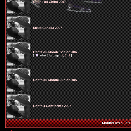
Coupe de Chine 2007
Skate Canada 2007
Chpts du Monde Senior 2007
[
Aller à la page:
1
,
2
,
3
]
Chpts du Monde Junior 2007
Chpts 4 Continents 2007
Montrer les sujets