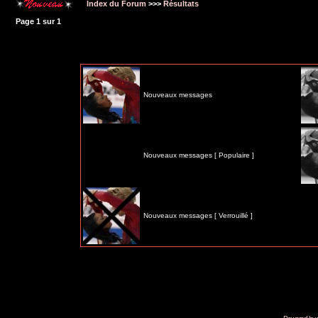
Index du Forum
>>>
Résultats
Page
1
sur
1
Nouveaux messages
Nouveaux messages [ Populaire ]
Nouveaux messages [ Verrouillé ]