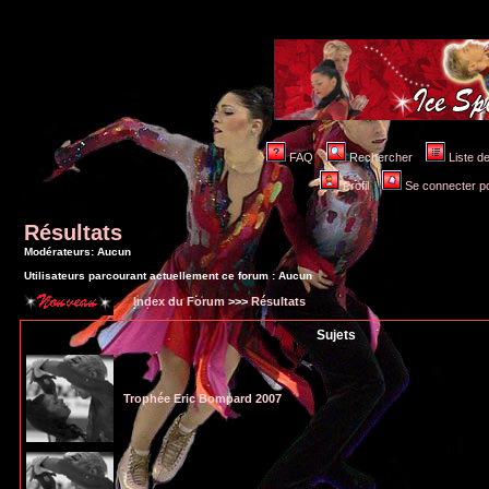
FAQ
Rechercher
Liste 
Profil
Se connecter po
Résultats
Modérateurs: Aucun
Utilisateurs parcourant actuellement ce forum : Aucun
Index du Forum
>>>
Résultats
Sujets
Trophée Eric Bompard 2007