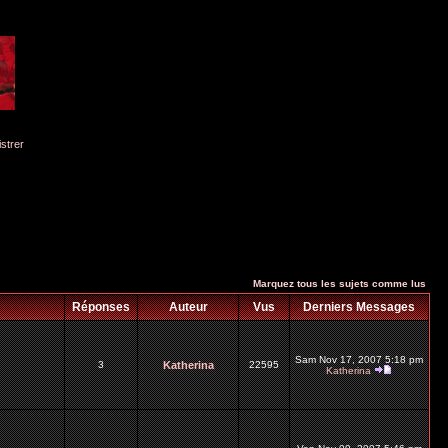
istrer
Marquez tous les sujets comme lus
Réponses
Auteur
Vus
Derniers Messages
Sam Nov 17, 2007 5:18 pm
3
Katherina
22595
Katherina