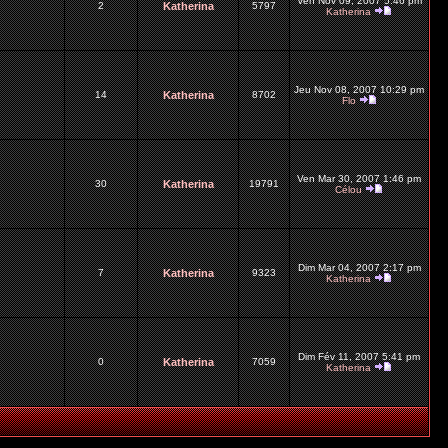
Ven Nov 09, 2007 5:46 pm
2
Katherina
5797
Katherina
Jeu Nov 08, 2007 10:29 pm
14
Katherina
8702
Flo
Ven Mar 30, 2007 1:46 pm
30
Katherina
19791
Célou
Dim Mar 04, 2007 2:17 pm
7
Katherina
9323
Katherina
Dim Fév 11, 2007 5:41 pm
0
Katherina
7059
Katherina