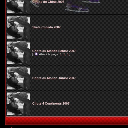
Coupe de Chine 2007
Skate Canada 2007
Chpts du Monde Senior 2007
[
Aller à la page:
1
,
2
,
3
]
Chpts du Monde Junior 2007
Chpts 4 Continents 2007