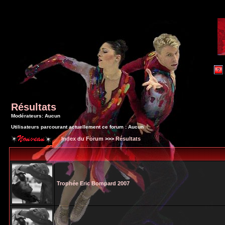
Résultats
Modérateurs: Aucun
Utilisateurs parcourant actuellement ce forum : Aucun
Index du Forum
>>>
Résultats
Trophée Eric Bompard 2007