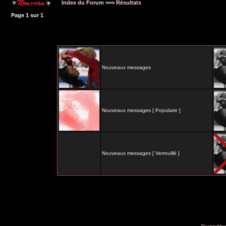
Index du Forum
>>>
Résultats
Page
1
sur
1
Nouveaux messages
Nouveaux messages [ Populaire ]
Nouveaux messages [ Verrouillé ]