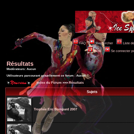
FAQ
Rechercher
Liste 
Profil
Se connecter po
Résultats
Modérateurs: Aucun
Utilisateurs parcourant actuellement ce forum : Aucun
Index du Forum
>>>
Résultats
Sujets
Trophée Eric Bompard 2007