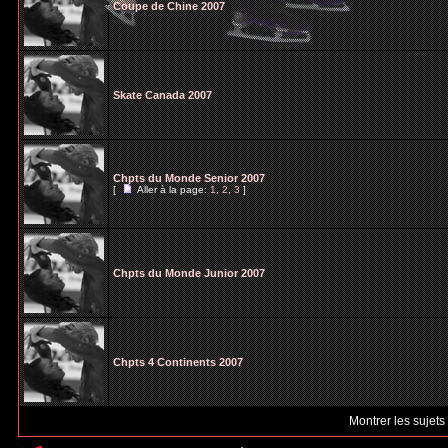
Coupe de Chine 2007
Skate Canada 2007
Chpts du Monde Senior 2007
[
Aller à la page:
1
,
2
,
3
]
Chpts du Monde Junior 2007
Chpts 4 Continents 2007
Montrer les sujets