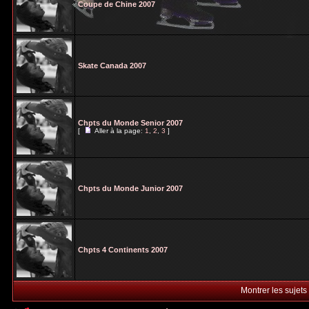
Coupe de Chine 2007
Skate Canada 2007
Chpts du Monde Senior 2007
[
Aller à la page:
1
,
2
,
3
]
Chpts du Monde Junior 2007
Chpts 4 Continents 2007
Montrer les sujets