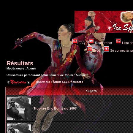
FAQ
Rechercher
Liste 
Profil
Se connecter po
Résultats
Modérateurs: Aucun
Utilisateurs parcourant actuellement ce forum : Aucun
Index du Forum
>>>
Résultats
Sujets
Trophée Eric Bompard 2007