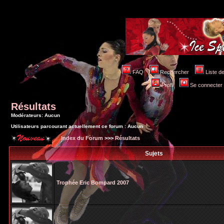
FAQ
Rechercher
Liste 
Profil
Se connecter po
Résultats
Modérateurs: Aucun
Utilisateurs parcourant actuellement ce forum : Aucun
Index du Forum
>>>
Résultats
Sujets
Trophée Eric Bompard 2007