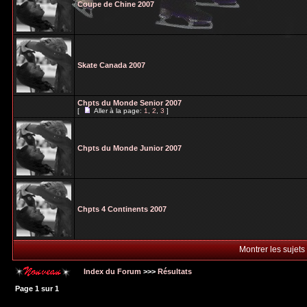
Coupe de Chine 2007
Skate Canada 2007
Chpts du Monde Senior 2007
[
Aller à la page:
1
,
2
,
3
]
Chpts du Monde Junior 2007
Chpts 4 Continents 2007
Montrer les sujets