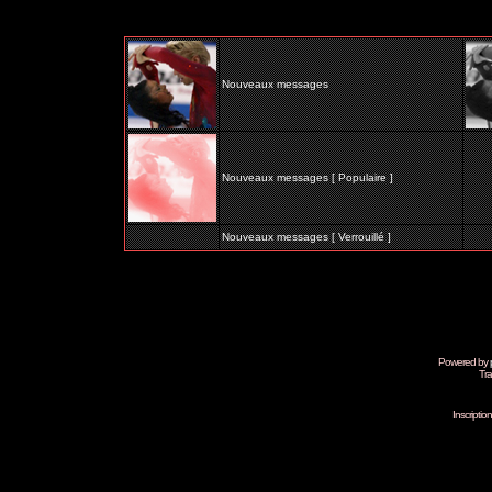
Index du Forum
>>>
Résultats
Page
1
sur
1
Nouveaux messages
Nouveaux messages [ Populaire ]
Nouveaux messages [ Verrouillé ]