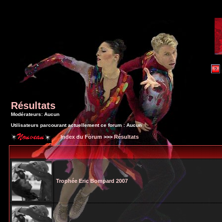
Résultats
Modérateurs: Aucun
Utilisateurs parcourant actuellement ce forum : Aucun
Index du Forum
>>>
Résultats
Trophée Eric Bompard 2007