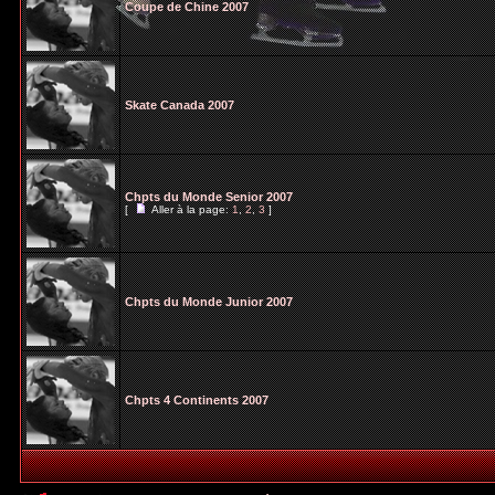
Coupe de Chine 2007
Skate Canada 2007
Chpts du Monde Senior 2007
[
Aller à la page:
1
,
2
,
3
]
Chpts du Monde Junior 2007
Chpts 4 Continents 2007