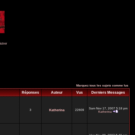
istrer
Marquez tous les sujets comme lus
Réponses
Auteur
Vus
Derniers Messages
Sam Nov 17, 2007 5:18 pm
3
Katherina
22609
Katherina