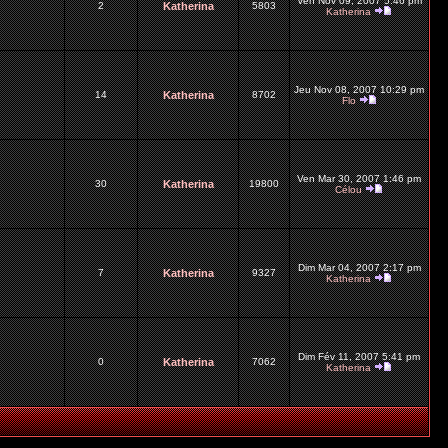
Ven Nov 09, 2007 5:46 pm
2
Katherina
5803
Katherina
Jeu Nov 08, 2007 10:29 pm
14
Katherina
8702
Flo
Ven Mar 30, 2007 1:46 pm
30
Katherina
19800
Célou
Dim Mar 04, 2007 2:17 pm
7
Katherina
9327
Katherina
Dim Fév 11, 2007 5:41 pm
0
Katherina
7062
Katherina