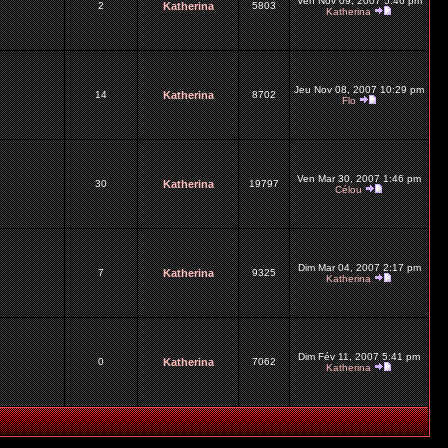
Ven Nov 09, 2007 5:46 pm
2
Katherina
5803
Katherina
Jeu Nov 08, 2007 10:29 pm
14
Katherina
8702
Flo
Ven Mar 30, 2007 1:46 pm
30
Katherina
19797
Célou
Dim Mar 04, 2007 2:17 pm
7
Katherina
9325
Katherina
Dim Fév 11, 2007 5:41 pm
0
Katherina
7062
Katherina