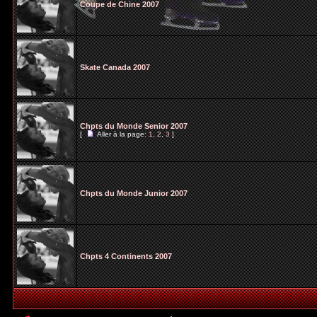
Coupe de Chine 2007
Skate Canada 2007
Chpts du Monde Senior 2007
[
Aller à la page:
1
,
2
,
3
]
Chpts du Monde Junior 2007
Chpts 4 Continents 2007