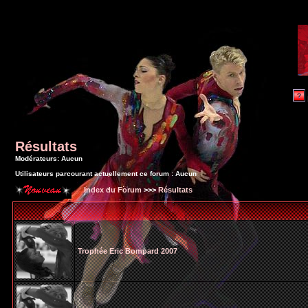
Résultats
Modérateurs: Aucun
Utilisateurs parcourant actuellement ce forum : Aucun
Index du Forum
>>>
Résultats
Trophée Eric Bompard 2007