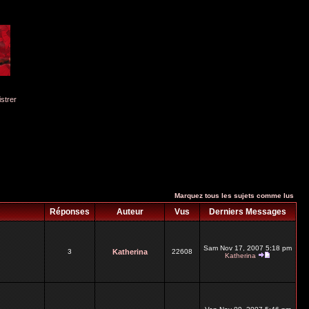
istrer
Marquez tous les sujets comme lus
Réponses
Auteur
Vus
Derniers Messages
Sam Nov 17, 2007 5:18 pm
3
Katherina
22608
Katherina