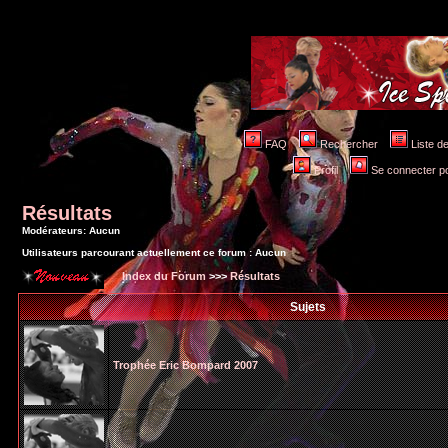
FAQ
Rechercher
Liste 
Profil
Se connecter po
Résultats
Modérateurs: Aucun
Utilisateurs parcourant actuellement ce forum : Aucun
Index du Forum
>>>
Résultats
Sujets
Trophée Eric Bompard 2007