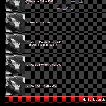
Coupe de Chine 2007
Skate Canada 2007
Chpts du Monde Senior 2007
[
Aller à la page:
1
,
2
,
3
]
Chpts du Monde Junior 2007
Chpts 4 Continents 2007
Montrer les sujets