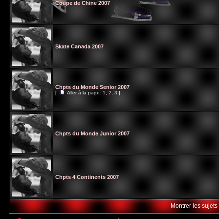
Coupe de Chine 2007
Skate Canada 2007
Chpts du Monde Senior 2007
[
Aller à la page:
1
,
2
,
3
]
Chpts du Monde Junior 2007
Chpts 4 Continents 2007
Montrer les sujets