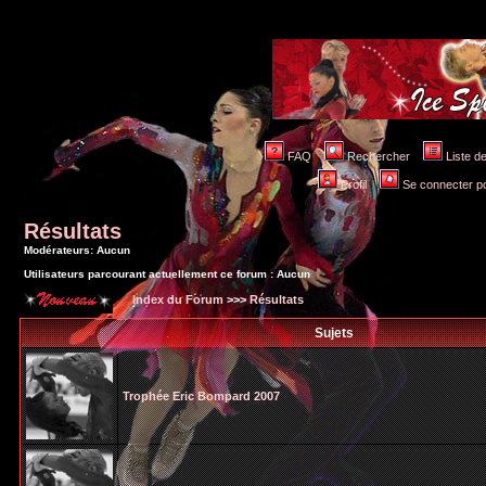
FAQ
Rechercher
Liste 
Profil
Se connecter po
Résultats
Modérateurs: Aucun
Utilisateurs parcourant actuellement ce forum : Aucun
Index du Forum
>>>
Résultats
Sujets
Trophée Eric Bompard 2007