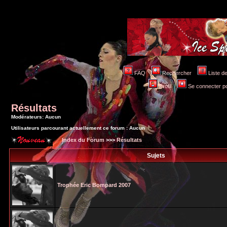
FAQ
Rechercher
Liste 
Profil
Se connecter po
Résultats
Modérateurs: Aucun
Utilisateurs parcourant actuellement ce forum : Aucun
Index du Forum
>>>
Résultats
Sujets
Trophée Eric Bompard 2007