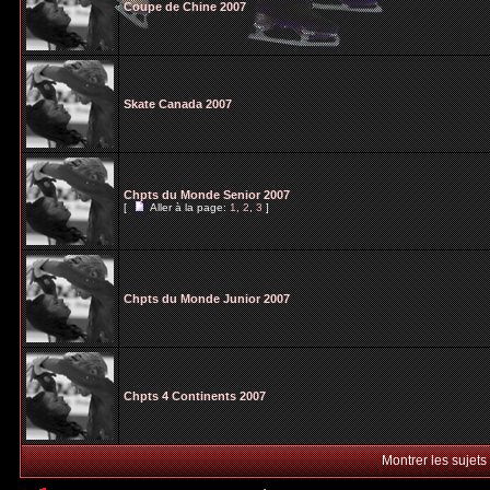
Coupe de Chine 2007
Skate Canada 2007
Chpts du Monde Senior 2007
[
Aller à la page:
1
,
2
,
3
]
Chpts du Monde Junior 2007
Chpts 4 Continents 2007
Montrer les sujets