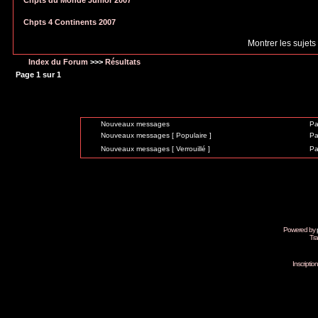
Chpts du Monde Junior 2007
Chpts 4 Continents 2007
Montrer les sujets
Index du Forum
>>>
Résultats
Page
1
sur
1
Nouveaux messages
Pa
Nouveaux messages [ Populaire ]
Pa
Nouveaux messages [ Verrouillé ]
Pa
Powered by
Tra
Inscripti