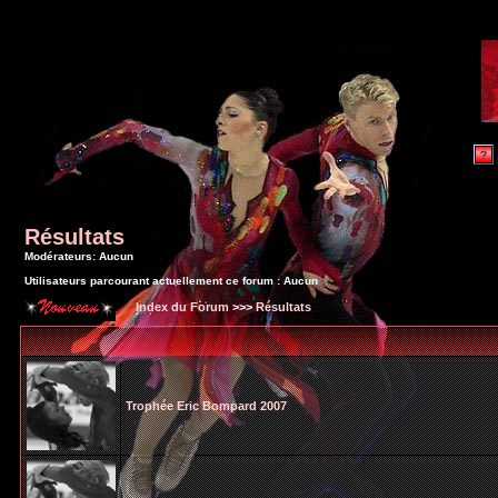
Résultats
Modérateurs: Aucun
Utilisateurs parcourant actuellement ce forum : Aucun
Index du Forum
>>>
Résultats
Trophée Eric Bompard 2007