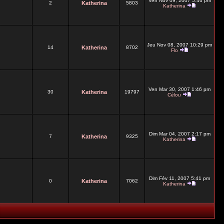
Ven Nov 09, 2007 5:46 pm
2
Katherina
5803
Katherina
Jeu Nov 08, 2007 10:29 pm
14
Katherina
8702
Flo
Ven Mar 30, 2007 1:46 pm
30
Katherina
19797
Célou
Dim Mar 04, 2007 2:17 pm
7
Katherina
9325
Katherina
Dim Fév 11, 2007 5:41 pm
0
Katherina
7062
Katherina