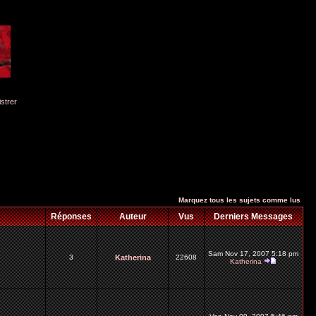
istrer
Marquez tous les sujets comme lus
Réponses
Auteur
Vus
Derniers Messages
Sam Nov 17, 2007 5:18 pm
3
Katherina
22608
Katherina