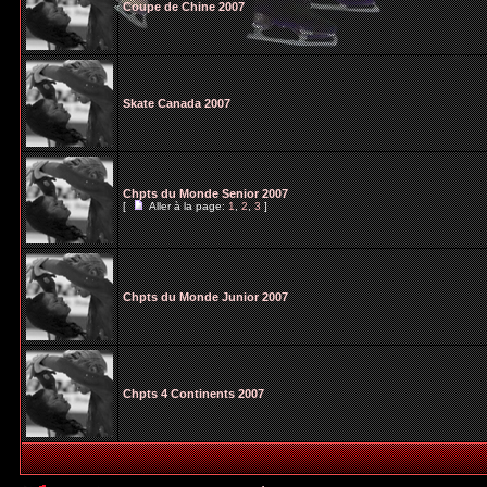
Coupe de Chine 2007
Skate Canada 2007
Chpts du Monde Senior 2007
[
Aller à la page:
1
,
2
,
3
]
Chpts du Monde Junior 2007
Chpts 4 Continents 2007