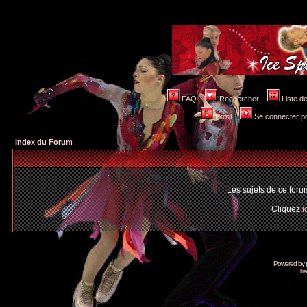
FAQ
Rechercher
Liste 
Profil
Se connecter po
Index du Forum
Les sujets de ce for
Cliquez
i
Powered by
Tra