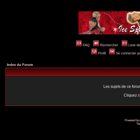
FAQ
Rechercher
Liste 
Profil
Se connecter po
Index du Forum
Les sujets de ce for
Cliquez
i
Powered by
Tra