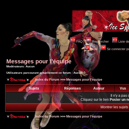
FAQ
Rechercher
Liste 
Profil
Se connecter po
Messages pour l'équipe
Modérateurs: Aucun
Utilisateurs parcourant actuellement ce forum : Aucun
Index du Forum
>>>
Messages pour l'équipe
Sujets
Réponses
Auteur
Vus
Il n'y a pa
Cliquez sur le lien
Poster un n
Montrer les sujets
Index du Forum
>>>
Messages pour l'équipe