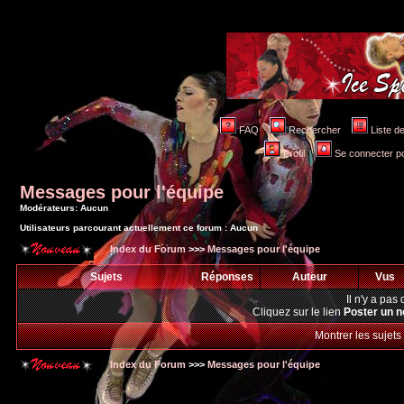
FAQ
Rechercher
Liste 
Profil
Se connecter po
Messages pour l'équipe
Modérateurs: Aucun
Utilisateurs parcourant actuellement ce forum : Aucun
Index du Forum
>>>
Messages pour l'équipe
Sujets
Réponses
Auteur
Vus
Il n'y a pa
Cliquez sur le lien
Poster un n
Montrer les sujets
Index du Forum
>>>
Messages pour l'équipe