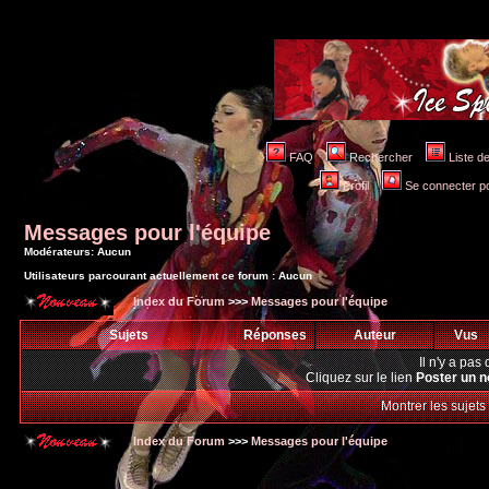
FAQ
Rechercher
Liste 
Profil
Se connecter po
Messages pour l'équipe
Modérateurs: Aucun
Utilisateurs parcourant actuellement ce forum : Aucun
Index du Forum
>>>
Messages pour l'équipe
Sujets
Réponses
Auteur
Vus
Il n'y a pa
Cliquez sur le lien
Poster un n
Montrer les sujets
Index du Forum
>>>
Messages pour l'équipe