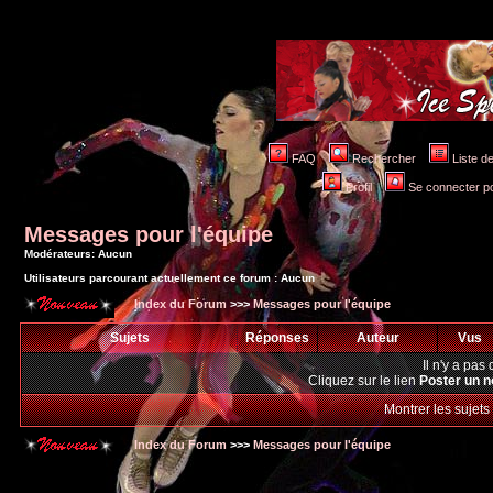
FAQ
Rechercher
Liste 
Profil
Se connecter po
Messages pour l'équipe
Modérateurs: Aucun
Utilisateurs parcourant actuellement ce forum : Aucun
Index du Forum
>>>
Messages pour l'équipe
Sujets
Réponses
Auteur
Vus
Il n'y a pa
Cliquez sur le lien
Poster un n
Montrer les sujets
Index du Forum
>>>
Messages pour l'équipe