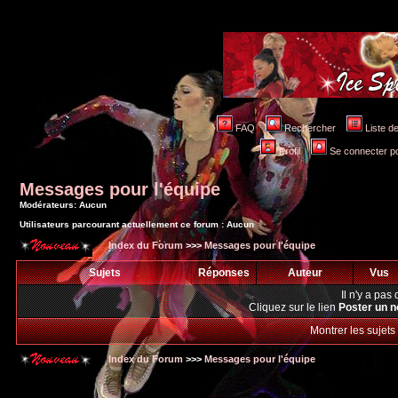
FAQ
Rechercher
Liste 
Profil
Se connecter po
Messages pour l'équipe
Modérateurs: Aucun
Utilisateurs parcourant actuellement ce forum : Aucun
Index du Forum
>>>
Messages pour l'équipe
Sujets
Réponses
Auteur
Vus
Il n'y a pa
Cliquez sur le lien
Poster un n
Montrer les sujets
Index du Forum
>>>
Messages pour l'équipe