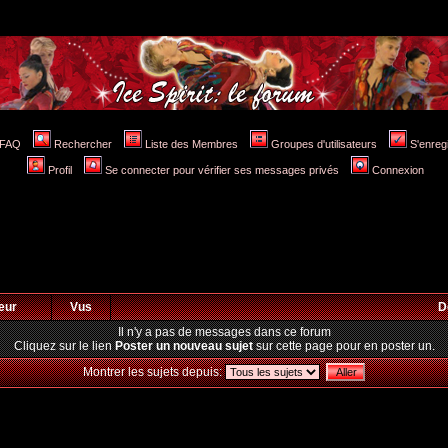
FAQ
Rechercher
Liste des Membres
Groupes d'utilisateurs
S'enreg
Profil
Se connecter pour vérifier ses messages privés
Connexion
eur
Vus
D
Il n'y a pas de messages dans ce forum
Cliquez sur le lien
Poster un nouveau sujet
sur cette page pour en poster un.
Montrer les sujets depuis: