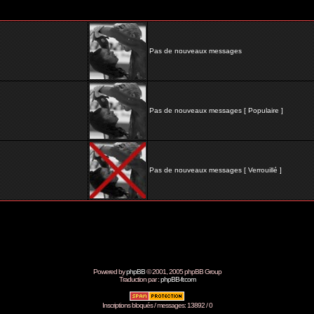
Pas de nouveaux messages
Pas de nouveaux messages [ Populaire ]
Pas de nouveaux messages [ Verrouillé ]
Powered by
phpBB
© 2001, 2005 phpBB Group
Traduction par :
phpBB-fr.com
Inscriptions bloqués / messages: 13892 / 0