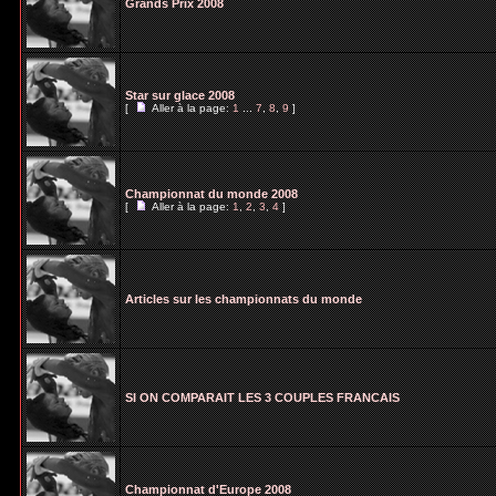
Grands Prix 2008
Star sur glace 2008
[
Aller à la page:
1
...
7
,
8
,
9
]
Championnat du monde 2008
[
Aller à la page:
1
,
2
,
3
,
4
]
Articles sur les championnats du monde
SI ON COMPARAIT LES 3 COUPLES FRANCAIS
Championnat d'Europe 2008