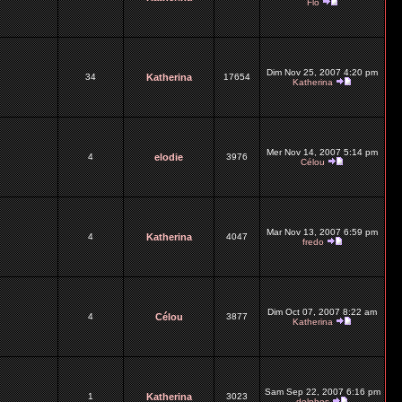
Flo
Dim Nov 25, 2007 4:20 pm
34
Katherina
17654
Katherina
Mer Nov 14, 2007 5:14 pm
4
elodie
3976
Célou
Mar Nov 13, 2007 6:59 pm
4
Katherina
4047
fredo
Dim Oct 07, 2007 8:22 am
4
Célou
3877
Katherina
Sam Sep 22, 2007 6:16 pm
1
Katherina
3023
delphes