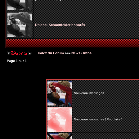
Delobel-Schoenfelder honorés
Index du Forum
>>>
News / Infos
Page
1
sur
1
Nouveaux messages
Nouveaux messages [ Populaire ]