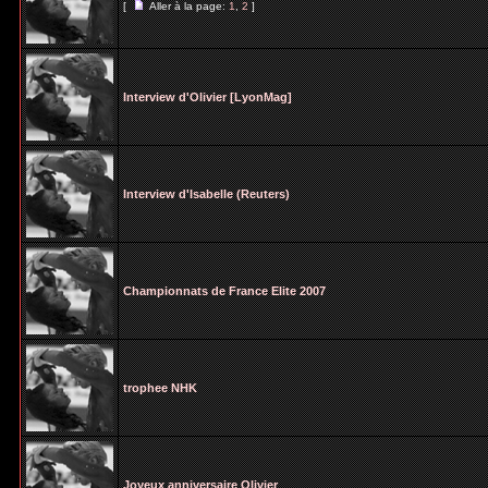
[
Aller à la page:
1
,
2
]
Interview d'Olivier [LyonMag]
Interview d'Isabelle (Reuters)
Championnats de France Elite 2007
trophee NHK
Joyeux anniversaire Olivier