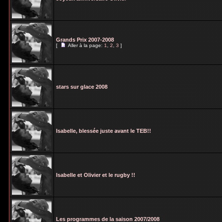
Grands Prix 2007-2008
[
Aller à la page:
1
,
2
,
3
]
stars sur glace 2008
Isabelle, blessée juste avant le TEB!!
Isabelle et Olivier et le rugby !!
Les programmes de la saison 2007/2008