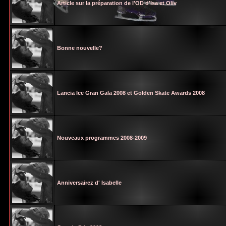
Article sur la préparation de l'OD d'Isa et Oliv
Bonne nouvelle?
Lancia Ice Gran Gala 2008 et Golden Skate Awards 2008
Nouveaux programmes 2008-2009
Anniversairez d' Isabelle