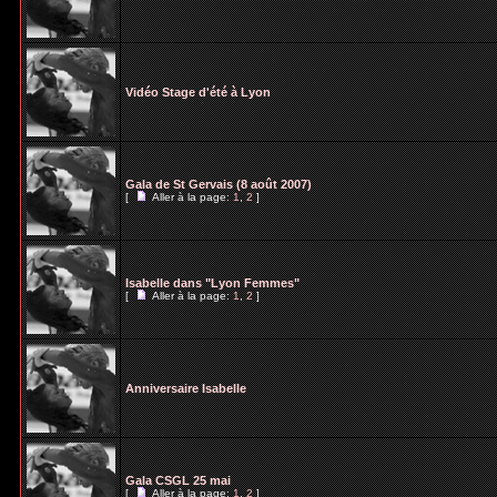
Vidéo Stage d'été à Lyon
Gala de St Gervais (8 août 2007)
[
Aller à la page:
1
,
2
]
Isabelle dans "Lyon Femmes"
[
Aller à la page:
1
,
2
]
Anniversaire Isabelle
Gala CSGL 25 mai
[
Aller à la page:
1
,
2
]