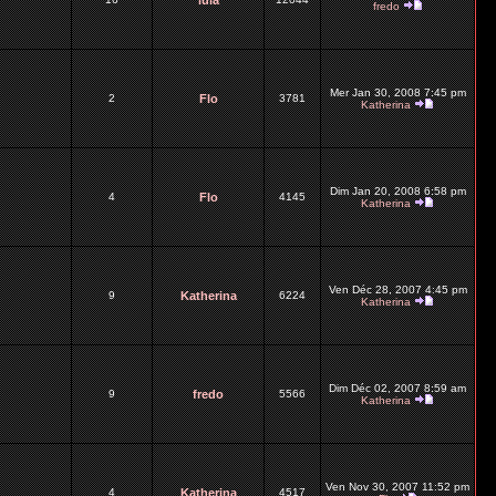
lula
fredo
Mer Jan 30, 2008 7:45 pm
2
Flo
3781
Katherina
Dim Jan 20, 2008 6:58 pm
4
Flo
4145
Katherina
Ven Déc 28, 2007 4:45 pm
9
Katherina
6224
Katherina
Dim Déc 02, 2007 8:59 am
9
fredo
5566
Katherina
Ven Nov 30, 2007 11:52 pm
4
Katherina
4517