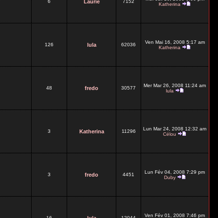
6
Laurie
7152
Katherina
Ven Mai 16, 2008 5:17 am
126
lula
62036
Katherina
Mer Mar 26, 2008 11:24 am
48
fredo
30577
lula
Lun Mar 24, 2008 12:32 am
3
Katherina
11296
Célou
Lun Fév 04, 2008 7:29 pm
3
fredo
4451
Duby
Ven Fév 01, 2008 7:46 pm
16
12044