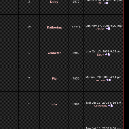
Lun Nov 24, 2008 8:36 pm
3
Duby
5879
Flo
Lun Nov 17, 2008 6:27 pm
12
Katherina
14711
elodie
Lun Oct 13, 2008 9:02 am
1
Yennefer
3980
Duby
Mer Aoû 20, 2008 4:14 pm
7
Flo
7850
nadou
Mer Juil 16, 2008 6:16 pm
1
lula
3384
Katherina
Mer Juil 16, 2008 6:06 pm