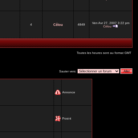
Ven Avr 27, 2007 3:22 pm
4
Célou
4849
Célou
Toutes les heures sont au format GMT
Sauter vers:
Annonce
Post-it