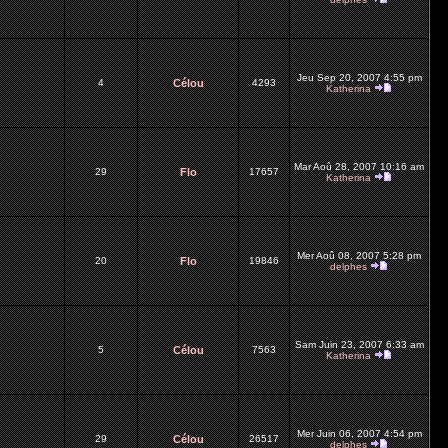
Jeu Sep 20, 2007 4:55 pm
4
Célou
4293
Katherina
Mar Aoû 28, 2007 10:16 am
29
Flo
17657
Katherina
Mer Aoû 08, 2007 5:28 pm
20
Flo
19846
delphes
Sam Juin 23, 2007 6:33 am
5
Célou
7563
Katherina
Mer Juin 06, 2007 4:54 pm
29
Célou
26517
delphes