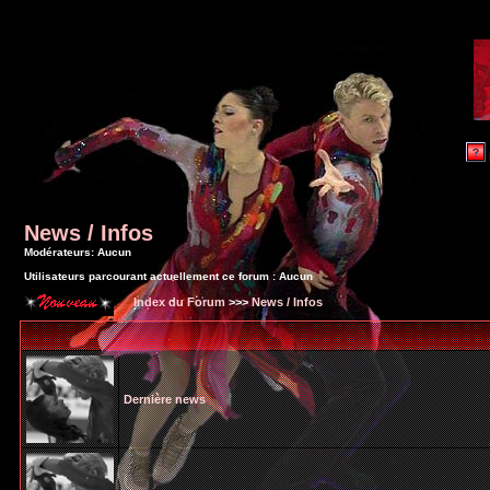
News / Infos
Modérateurs: Aucun
Utilisateurs parcourant actuellement ce forum : Aucun
Index du Forum
>>>
News / Infos
Dernière news