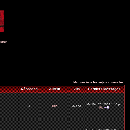
istrer
Marquez tous les sujets comme lus
Réponses
Auteur
Vus
Derniers Messages
Mer Fév 25, 2009 1:46 pm
3
lula
21572
Flo