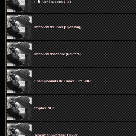
[
Aller à la page:
1
,
2
]
Interview d'Olivier [LyonMag]
Interview d'Isabelle (Reuters)
Championnats de France Elite 2007
trophee NHK
Joyeux anniversaire Olivier