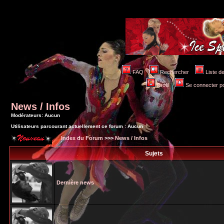
FAQ
Rechercher
Liste 
Profil
Se connecter po
News / Infos
Modérateurs: Aucun
Utilisateurs parcourant actuellement ce forum : Aucun
Index du Forum
>>>
News / Infos
Sujets
Dernière news