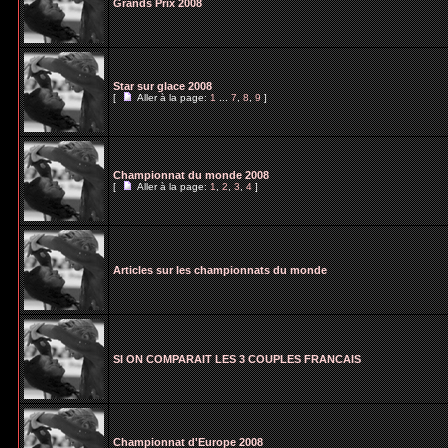
Grands Prix 2008
Star sur glace 2008
[
Aller à la page:
1
...
7
,
8
,
9
]
Championnat du monde 2008
[
Aller à la page:
1
,
2
,
3
,
4
]
Articles sur les championnats du monde
SI ON COMPARAIT LES 3 COUPLES FRANCAIS
Championnat d'Europe 2008