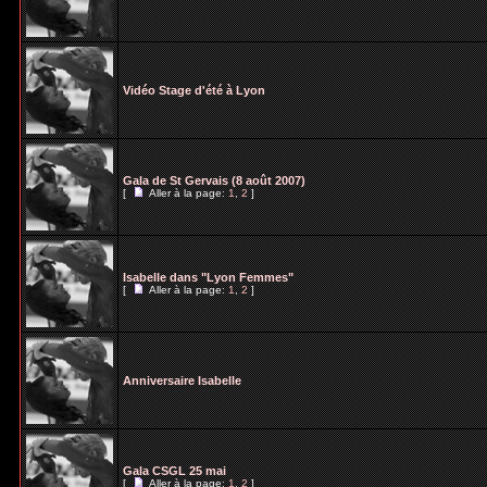
Vidéo Stage d'été à Lyon
Gala de St Gervais (8 août 2007)
[
Aller à la page:
1
,
2
]
Isabelle dans "Lyon Femmes"
[
Aller à la page:
1
,
2
]
Anniversaire Isabelle
Gala CSGL 25 mai
[
Aller à la page:
1
,
2
]