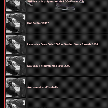
Article sur la préparation de l'OD d'Isa et Oliv
Bonne nouvelle?
Lancia Ice Gran Gala 2008 et Golden Skate Awards 2008
Nouveaux programmes 2008-2009
Anniversairez d' Isabelle