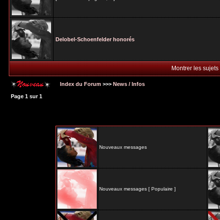
Delobel-Schoenfelder honorés
Montrer les sujets
Index du Forum
>>>
News / Infos
Page
1
sur
1
Nouveaux messages
Nouveaux messages [ Populaire ]