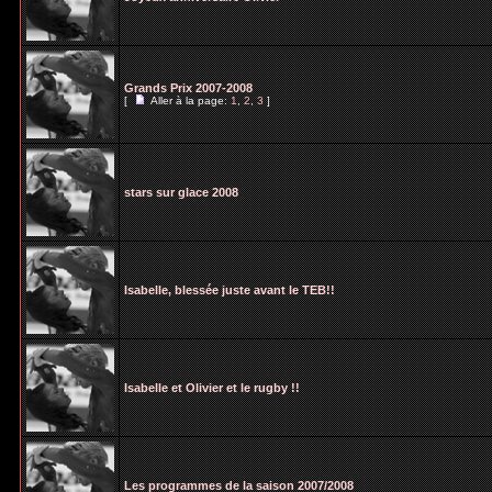
Grands Prix 2007-2008
[
Aller à la page:
1
,
2
,
3
]
stars sur glace 2008
Isabelle, blessée juste avant le TEB!!
Isabelle et Olivier et le rugby !!
Les programmes de la saison 2007/2008