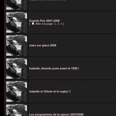
Grands Prix 2007-2008
[
Aller à la page:
1
,
2
,
3
]
stars sur glace 2008
Isabelle, blessée juste avant le TEB!!
Isabelle et Olivier et le rugby !!
Les programmes de la saison 2007/2008