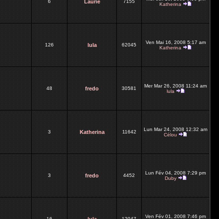
6
Laurie
7155
Katherina
Ven Mai 16, 2008 5:17 am
126
lula
62045
Katherina
Mer Mar 26, 2008 11:24 am
48
fredo
30581
lula
Lun Mar 24, 2008 12:32 am
3
Katherina
11642
Célou
Lun Fév 04, 2008 7:29 pm
3
fredo
4452
Duby
Ven Fév 01, 2008 7:46 pm
16
12047