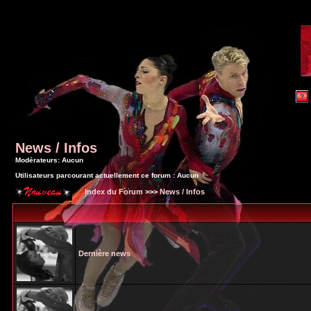
News / Infos
Modérateurs: Aucun
Utilisateurs parcourant actuellement ce forum : Aucun
Index du Forum
>>>
News / Infos
Dernière news