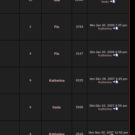
lula
fredo
Mer Jan 30, 2008 7:45 pm
2
Flo
3783
Katherina
Dim Jan 20, 2008 6:58 pm
4
Flo
4147
Katherina
Ven Déc 28, 2007 4:45 pm
9
Katherina
6225
Katherina
Dim Déc 02, 2007 8:59 am
9
fredo
5566
Katherina
Ven Nov 30, 2007 11:52 pm
4
Katherina
4518