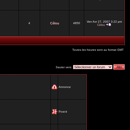
Ven Avr 27, 2007 3:22 pm
4
Célou
4850
Célou
Toutes les heures sont au format GMT
Sauter vers:
Annonce
Post-it