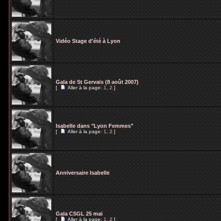
Vidéo Stage d'été à Lyon
Gala de St Gervais (8 août 2007)
[
Aller à la page:
1
,
2
]
Isabelle dans "Lyon Femmes"
[
Aller à la page:
1
,
2
]
Anniversaire Isabelle
Gala CSGL 25 mai
[
Aller à la page:
1
,
2
]