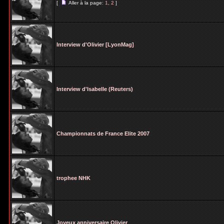
[
Aller à la page:
1
,
2
]
Interview d'Olivier [LyonMag]
Interview d'Isabelle (Reuters)
Championnats de France Elite 2007
trophee NHK
Joyeux anniversaire Olivier