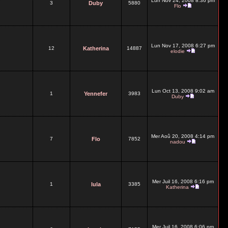
Lun Nov 24, 2008 8:36 pm
3
Duby
5880
Flo
Lun Nov 17, 2008 6:27 pm
12
Katherina
14887
elodie
Lun Oct 13, 2008 9:02 am
1
Yennefer
3983
Duby
Mer Aoû 20, 2008 4:14 pm
7
Flo
7852
nadou
Mer Juil 16, 2008 6:16 pm
1
lula
3385
Katherina
Mer Juil 16, 2008 6:06 pm