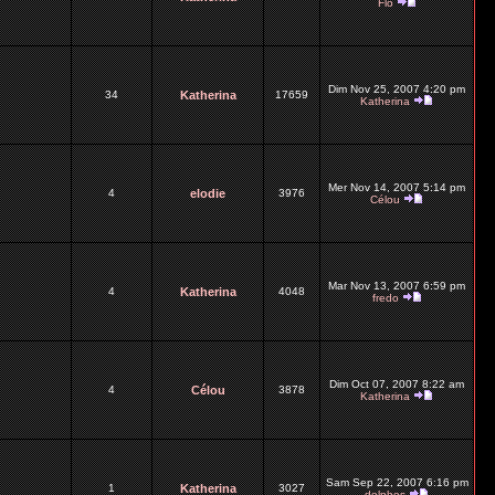
Flo
Dim Nov 25, 2007 4:20 pm
34
Katherina
17659
Katherina
Mer Nov 14, 2007 5:14 pm
4
elodie
3976
Célou
Mar Nov 13, 2007 6:59 pm
4
Katherina
4048
fredo
Dim Oct 07, 2007 8:22 am
4
Célou
3878
Katherina
Sam Sep 22, 2007 6:16 pm
1
Katherina
3027
delphes