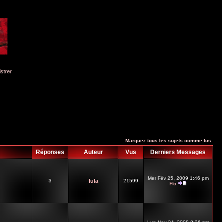
istrer
Marquez tous les sujets comme lus
Réponses
Auteur
Vus
Derniers Messages
Mer Fév 25, 2009 1:46 pm
3
lula
21599
Flo