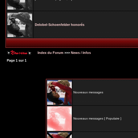
Delobel-Schoenfelder honorés
Index du Forum
>>>
News / Infos
Page
1
sur
1
Nouveaux messages
Nouveaux messages [ Populaire ]