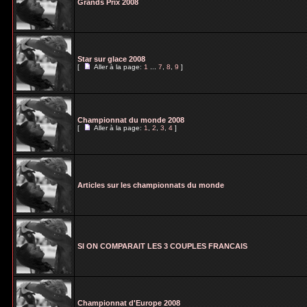
Grands Prix 2008
Star sur glace 2008
[
Aller à la page:
1
...
7
,
8
,
9
]
Championnat du monde 2008
[
Aller à la page:
1
,
2
,
3
,
4
]
Articles sur les championnats du monde
SI ON COMPARAIT LES 3 COUPLES FRANCAIS
Championnat d'Europe 2008