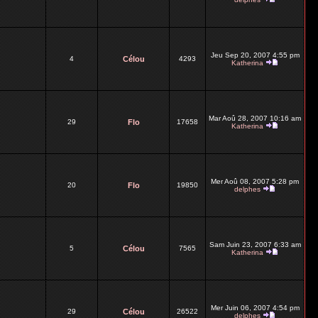
Jeu Sep 20, 2007 4:55 pm
4
Célou
4293
Katherina
Mar Aoû 28, 2007 10:16 am
29
Flo
17658
Katherina
Mer Aoû 08, 2007 5:28 pm
20
Flo
19850
delphes
Sam Juin 23, 2007 6:33 am
5
Célou
7565
Katherina
Mer Juin 06, 2007 4:54 pm
29
Célou
26522
delphes