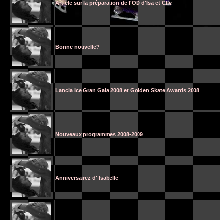
Article sur la préparation de l'OD d'Isa et Oliv
Bonne nouvelle?
Lancia Ice Gran Gala 2008 et Golden Skate Awards 2008
Nouveaux programmes 2008-2009
Anniversairez d' Isabelle