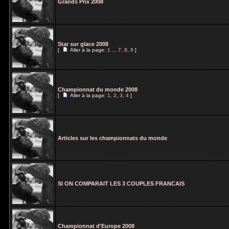
Grands Prix 2008
Star sur glace 2008
[
Aller à la page:
1
...
7
,
8
,
9
]
Championnat du monde 2008
[
Aller à la page:
1
,
2
,
3
,
4
]
Articles sur les championnats du monde
SI ON COMPARAIT LES 3 COUPLES FRANCAIS
Championnat d'Europe 2008