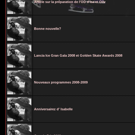
Article sur la préparation de l'OD d'Isa et Oliv
Bonne nouvelle?
Lancia Ice Gran Gala 2008 et Golden Skate Awards 2008
Nouveaux programmes 2008-2009
Anniversairez d' Isabelle