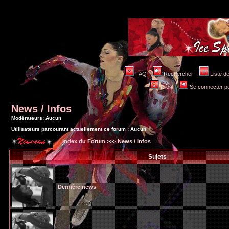
FAQ
Rechercher
Liste 
Profil
Se connecter po
News / Infos
Modérateurs: Aucun
Utilisateurs parcourant actuellement ce forum : Aucun
Index du Forum
>>>
News / Infos
Sujets
Dernière news