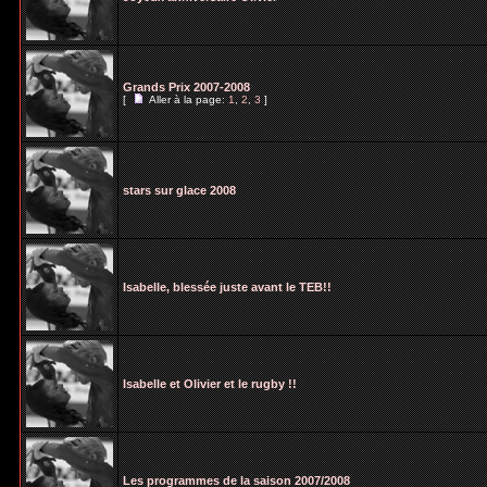
Grands Prix 2007-2008
[
Aller à la page:
1
,
2
,
3
]
stars sur glace 2008
Isabelle, blessée juste avant le TEB!!
Isabelle et Olivier et le rugby !!
Les programmes de la saison 2007/2008