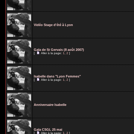
Vidéo Stage d'été à Lyon
Gala de St Gervais (8 août 2007)
[
Aller à la page:
1
,
2
]
Isabelle dans "Lyon Femmes"
[
Aller à la page:
1
,
2
]
Anniversaire Isabelle
Gala CSGL 25 mai
[
Aller à la page:
1
,
2
]