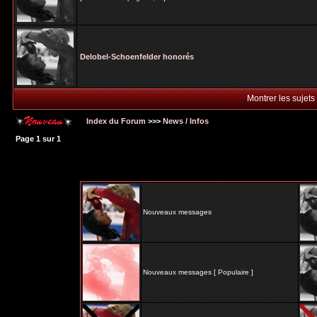
Delobel-Schoenfelder honorés
Montrer les sujets
Index du Forum
>>>
News / Infos
Page
1
sur
1
Nouveaux messages
Nouveaux messages [ Populaire ]