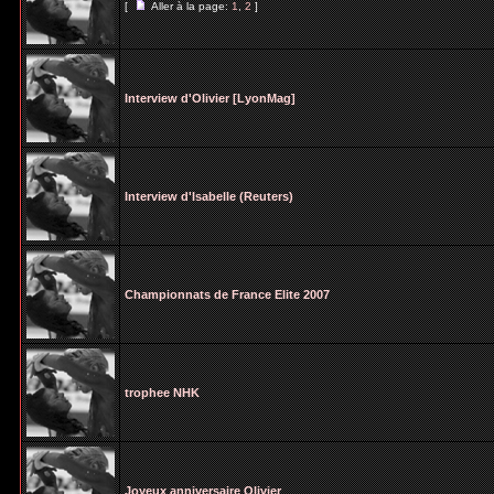
[
Aller à la page:
1
,
2
]
Interview d'Olivier [LyonMag]
Interview d'Isabelle (Reuters)
Championnats de France Elite 2007
trophee NHK
Joyeux anniversaire Olivier