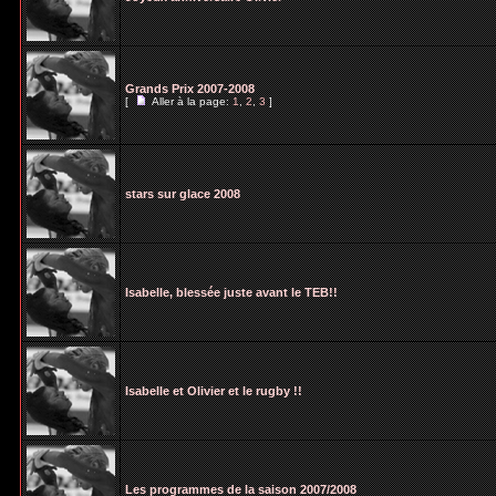
Grands Prix 2007-2008
[
Aller à la page:
1
,
2
,
3
]
stars sur glace 2008
Isabelle, blessée juste avant le TEB!!
Isabelle et Olivier et le rugby !!
Les programmes de la saison 2007/2008