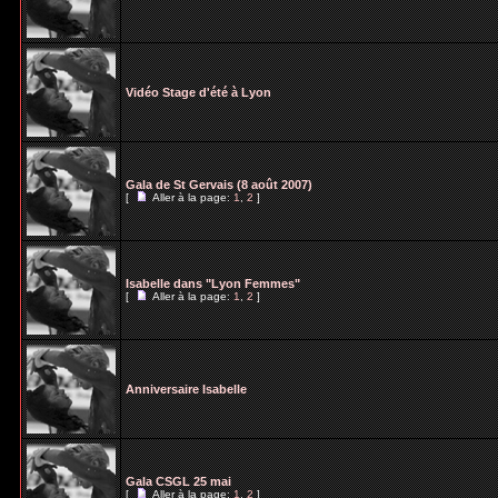
Vidéo Stage d'été à Lyon
Gala de St Gervais (8 août 2007)
[
Aller à la page:
1
,
2
]
Isabelle dans "Lyon Femmes"
[
Aller à la page:
1
,
2
]
Anniversaire Isabelle
Gala CSGL 25 mai
[
Aller à la page:
1
,
2
]