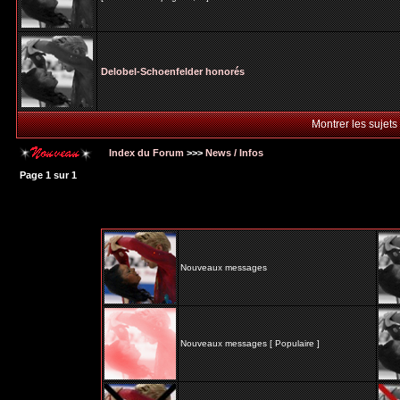
Delobel-Schoenfelder honorés
Montrer les sujets
Index du Forum
>>>
News / Infos
Page
1
sur
1
Nouveaux messages
Nouveaux messages [ Populaire ]