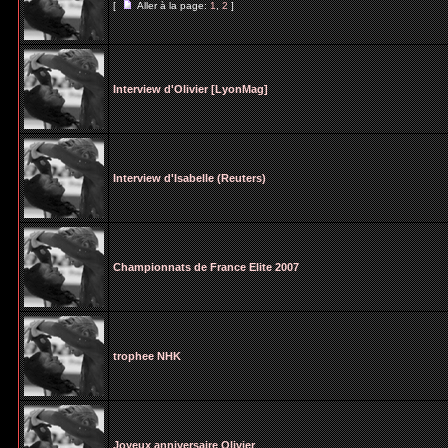
[
Aller à la page:
1
,
2
]
Interview d'Olivier [LyonMag]
Interview d'Isabelle (Reuters)
Championnats de France Elite 2007
trophee NHK
Joyeux anniversaire Olivier