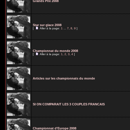
Grands Prix 2008
Star sur glace 2008
[
Aller à la page:
1
...
7
,
8
,
9
]
Championnat du monde 2008
[
Aller à la page:
1
,
2
,
3
,
4
]
Articles sur les championnats du monde
SI ON COMPARAIT LES 3 COUPLES FRANCAIS
Championnat d'Europe 2008