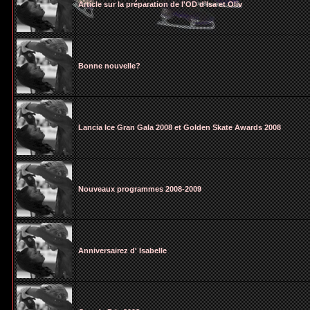
Article sur la préparation de l'OD d'Isa et Oliv
Bonne nouvelle?
Lancia Ice Gran Gala 2008 et Golden Skate Awards 2008
Nouveaux programmes 2008-2009
Anniversairez d' Isabelle