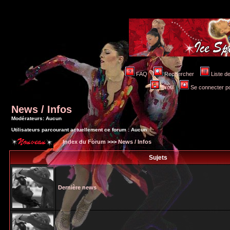
FAQ
Rechercher
Liste 
Profil
Se connecter po
News / Infos
Modérateurs: Aucun
Utilisateurs parcourant actuellement ce forum : Aucun
Index du Forum
>>>
News / Infos
Sujets
Dernière news