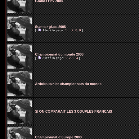
Grands Prix 2008
Star sur glace 2008
[
Aller à la page:
1
...
7
,
8
,
9
]
Championnat du monde 2008
[
Aller à la page:
1
,
2
,
3
,
4
]
Articles sur les championnats du monde
SI ON COMPARAIT LES 3 COUPLES FRANCAIS
Championnat d'Europe 2008