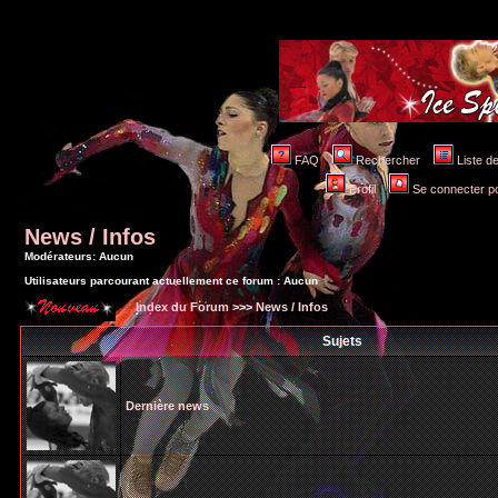
FAQ
Rechercher
Liste 
Profil
Se connecter po
News / Infos
Modérateurs: Aucun
Utilisateurs parcourant actuellement ce forum : Aucun
Index du Forum
>>>
News / Infos
Sujets
Dernière news