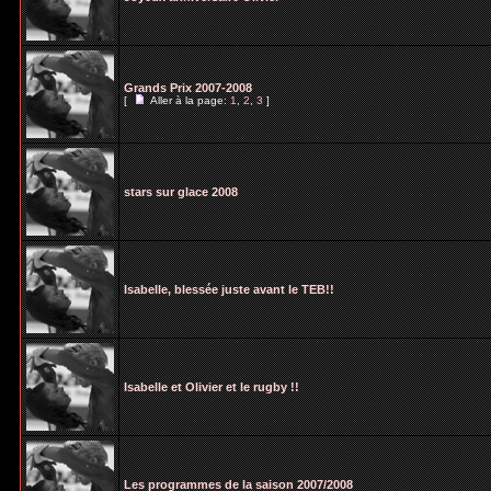
Grands Prix 2007-2008
[
Aller à la page:
1
,
2
,
3
]
stars sur glace 2008
Isabelle, blessée juste avant le TEB!!
Isabelle et Olivier et le rugby !!
Les programmes de la saison 2007/2008