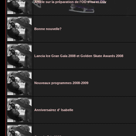
Article sur la préparation de l'OD d'Isa et Oliv
Bonne nouvelle?
Lancia Ice Gran Gala 2008 et Golden Skate Awards 2008
Nouveaux programmes 2008-2009
Anniversairez d' Isabelle