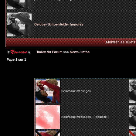
Delobel-Schoenfelder honorés
Montrer les sujets
Index du Forum
>>>
News / Infos
Page
1
sur
1
Nouveaux messages
Nouveaux messages [ Populaire ]