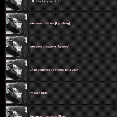
[
Aller à la page:
1
,
2
]
Interview d'Olivier [LyonMag]
Interview d'Isabelle (Reuters)
Championnats de France Elite 2007
trophee NHK
Joyeux anniversaire Olivier