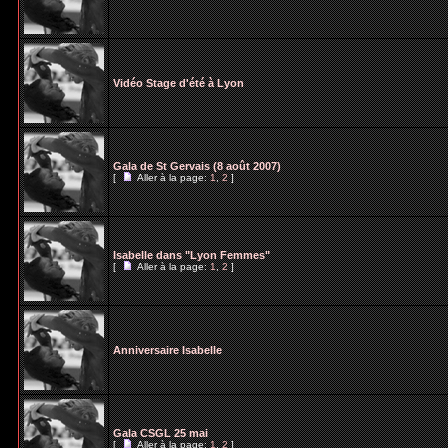
Vidéo Stage d'été à Lyon
Gala de St Gervais (8 août 2007)
[
Aller à la page:
1
,
2
]
Isabelle dans "Lyon Femmes"
[
Aller à la page:
1
,
2
]
Anniversaire Isabelle
Gala CSGL 25 mai
[
Aller à la page:
1
,
2
]