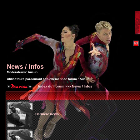
News / Infos
Modérateurs: Aucun
Utilisateurs parcourant actuellement ce forum : Aucun
Index du Forum
>>>
News / Infos
Dernière news