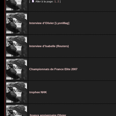
[
Aller à la page:
1
,
2
]
Interview d'Olivier [LyonMag]
Interview d'Isabelle (Reuters)
Championnats de France Elite 2007
trophee NHK
Joyeux anniversaire Olivier