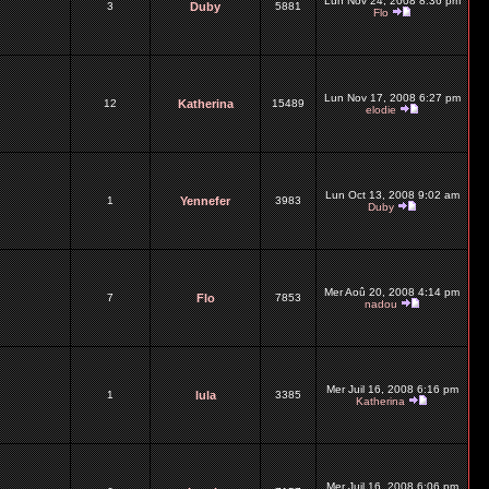
Lun Nov 24, 2008 8:36 pm
3
Duby
5881
Flo
Lun Nov 17, 2008 6:27 pm
12
Katherina
15489
elodie
Lun Oct 13, 2008 9:02 am
1
Yennefer
3983
Duby
Mer Aoû 20, 2008 4:14 pm
7
Flo
7853
nadou
Mer Juil 16, 2008 6:16 pm
1
lula
3385
Katherina
Mer Juil 16, 2008 6:06 pm