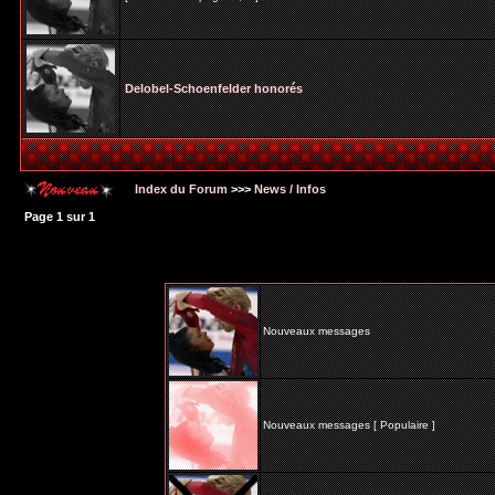
Delobel-Schoenfelder honorés
Index du Forum
>>>
News / Infos
Page
1
sur
1
Nouveaux messages
Nouveaux messages [ Populaire ]