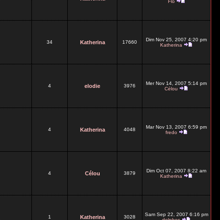
Flo
Dim Nov 25, 2007 4:20 pm
34
Katherina
17660
Katherina
Mer Nov 14, 2007 5:14 pm
4
elodie
3976
Célou
Mar Nov 13, 2007 6:59 pm
4
Katherina
4048
fredo
Dim Oct 07, 2007 8:22 am
4
Célou
3879
Katherina
Sam Sep 22, 2007 6:16 pm
1
Katherina
3028
delphes