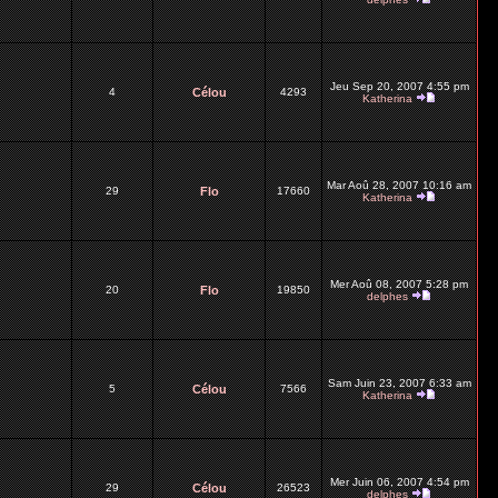
Jeu Sep 20, 2007 4:55 pm
4
Célou
4293
Katherina
Mar Aoû 28, 2007 10:16 am
29
Flo
17660
Katherina
Mer Aoû 08, 2007 5:28 pm
20
Flo
19850
delphes
Sam Juin 23, 2007 6:33 am
5
Célou
7566
Katherina
Mer Juin 06, 2007 4:54 pm
29
Célou
26523
delphes