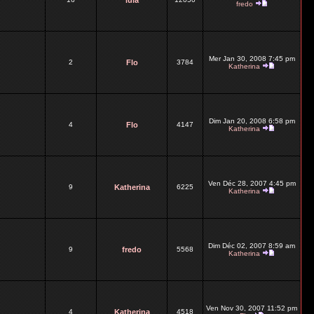
lula
fredo
Mer Jan 30, 2008 7:45 pm
2
Flo
3784
Katherina
Dim Jan 20, 2008 6:58 pm
4
Flo
4147
Katherina
Ven Déc 28, 2007 4:45 pm
9
Katherina
6225
Katherina
Dim Déc 02, 2007 8:59 am
9
fredo
5568
Katherina
Ven Nov 30, 2007 11:52 pm
4
Katherina
4518