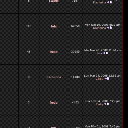
6
Laurie
7157
Katherina
Ven Mai 16, 2008 5:17 am
126
lula
62050
Katherina
Mer Mar 26, 2008 11:24 am
48
fredo
30585
lula
Lun Mar 24, 2008 12:32 am
3
Katherina
14180
Célou
Lun Fév 04, 2008 7:29 pm
3
fredo
4453
Duby
Ven Fév 01, 2008 7:46 pm
16
12050