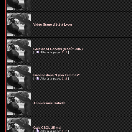
Vidéo Stage d'été à Lyon
Gala de St Gervais (8 août 2007)
[
Aller à la page:
1
,
2
]
Isabelle dans "Lyon Femmes"
[
Aller à la page:
1
,
2
]
Anniversaire Isabelle
Gala CSGL 25 mai
[
Aller à la page:
1
,
2
]