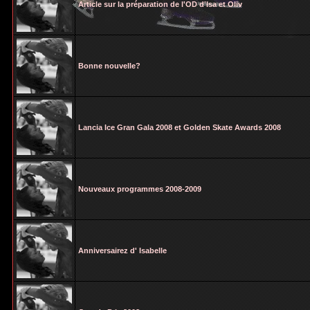
Article sur la préparation de l'OD d'Isa et Oliv
Bonne nouvelle?
Lancia Ice Gran Gala 2008 et Golden Skate Awards 2008
Nouveaux programmes 2008-2009
Anniversairez d' Isabelle