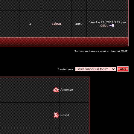
Ven Avr 27, 2007 3:22 pm
4
Célou
4850
Célou
Toutes les heures sont au format GMT
Sauter vers:
Annonce
Post-it