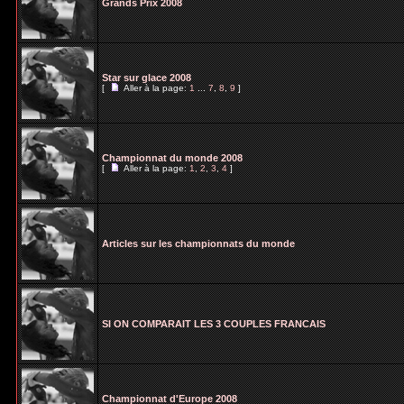
Grands Prix 2008
Star sur glace 2008
[
Aller à la page:
1
...
7
,
8
,
9
]
Championnat du monde 2008
[
Aller à la page:
1
,
2
,
3
,
4
]
Articles sur les championnats du monde
SI ON COMPARAIT LES 3 COUPLES FRANCAIS
Championnat d'Europe 2008