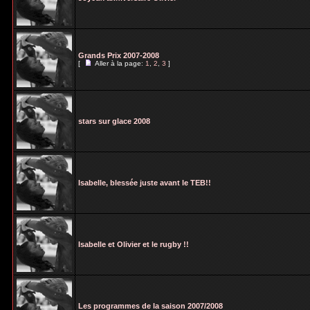
Grands Prix 2007-2008
[
Aller à la page:
1
,
2
,
3
]
stars sur glace 2008
Isabelle, blessée juste avant le TEB!!
Isabelle et Olivier et le rugby !!
Les programmes de la saison 2007/2008