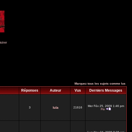
istrer
Marquez tous les sujets comme lus
Réponses
Auteur
Vus
Derniers Messages
Mer Fév 25, 2009 1:46 pm
3
lula
21616
Flo