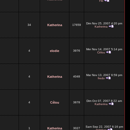
Flo
Dim Nov 25, 2007 4:20 pm
34
Katherina
17659
Katherina
Mer Nov 14, 2007 5:14 pm
4
elodie
3976
Célou
Mar Nov 13, 2007 6:59 pm
4
Katherina
4048
fredo
Dim Oct 07, 2007 8:22 am
4
Célou
3878
Katherina
Sam Sep 22, 2007 6:16 pm
1
Katherina
3027
delphes