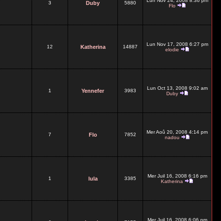
Lun Nov 24, 2008 8:36 pm
3
Duby
5880
Flo
Lun Nov 17, 2008 6:27 pm
12
Katherina
14887
elodie
Lun Oct 13, 2008 9:02 am
1
Yennefer
3983
Duby
Mer Aoû 20, 2008 4:14 pm
7
Flo
7852
nadou
Mer Juil 16, 2008 6:16 pm
1
lula
3385
Katherina
Mer Juil 16, 2008 6:06 pm