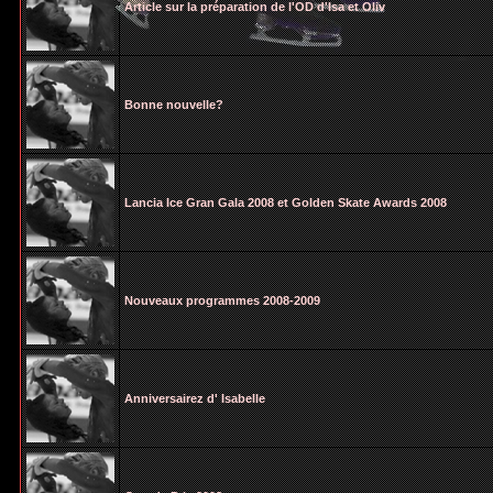
Article sur la préparation de l'OD d'Isa et Oliv
Bonne nouvelle?
Lancia Ice Gran Gala 2008 et Golden Skate Awards 2008
Nouveaux programmes 2008-2009
Anniversairez d' Isabelle