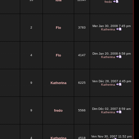
lula
fredo
Mer Jan 30, 2008 7:45 pm
2
Flo
3783
Katherina
Dim Jan 20, 2008 6:58 pm
4
Flo
4147
Katherina
Ven Déc 28, 2007 4:45 pm
9
Katherina
6225
Katherina
Dim Déc 02, 2007 8:59 am
9
fredo
5566
Katherina
Ven Nov 30, 2007 11:52 pm
4
Katherina
4518