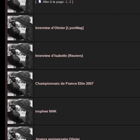
[
Aller à la page:
1
,
2
]
Interview d'Olivier [LyonMag]
Interview d'Isabelle (Reuters)
Championnats de France Elite 2007
trophee NHK
Joyeux anniversaire Olivier