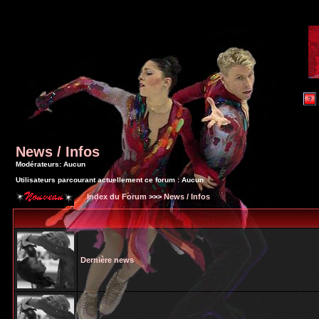
News / Infos
Modérateurs: Aucun
Utilisateurs parcourant actuellement ce forum : Aucun
Index du Forum
>>>
News / Infos
Dernière news