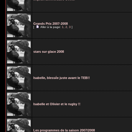
Grands Prix 2007-2008
[
Aller à la page:
1
,
2
,
3
]
stars sur glace 2008
Isabelle, blessée juste avant le TEB!!
Isabelle et Olivier et le rugby !!
Les programmes de la saison 2007/2008