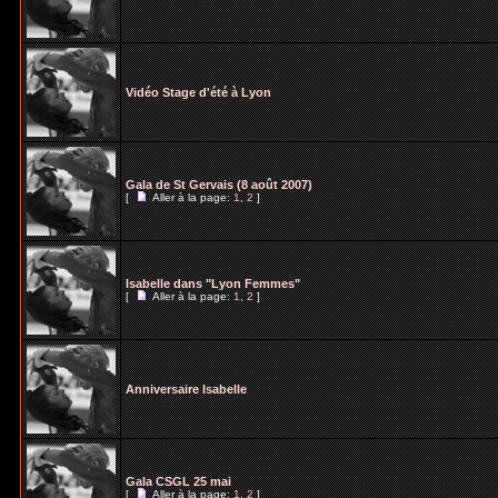
Vidéo Stage d'été à Lyon
Gala de St Gervais (8 août 2007)
[
Aller à la page:
1
,
2
]
Isabelle dans "Lyon Femmes"
[
Aller à la page:
1
,
2
]
Anniversaire Isabelle
Gala CSGL 25 mai
[
Aller à la page:
1
,
2
]