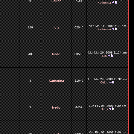
6
Laurie
7155
Katherina
Ven Mai 16, 2008 5:17 am
126
lula
62045
Katherina
Mer Mar 26, 2008 11:24 am
48
fredo
30583
lula
Lun Mar 24, 2008 12:32 am
3
Katherina
11642
Célou
Lun Fév 04, 2008 7:29 pm
3
fredo
4452
Duby
Ven Fév 01, 2008 7:46 pm
16
12047