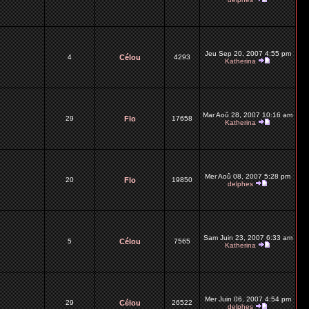
Jeu Sep 20, 2007 4:55 pm
4
Célou
4293
Katherina
Mar Aoû 28, 2007 10:16 am
29
Flo
17658
Katherina
Mer Aoû 08, 2007 5:28 pm
20
Flo
19850
delphes
Sam Juin 23, 2007 6:33 am
5
Célou
7565
Katherina
Mer Juin 06, 2007 4:54 pm
29
Célou
26522
delphes