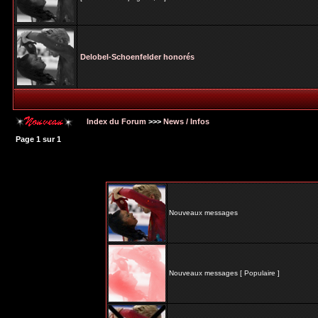
Delobel-Schoenfelder honorés
Index du Forum
>>>
News / Infos
Page
1
sur
1
Nouveaux messages
Nouveaux messages [ Populaire ]