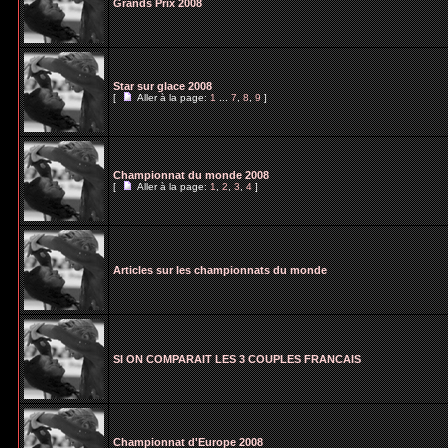
Grands Prix 2008
Star sur glace 2008
[
Aller à la page:
1
...
7
,
8
,
9
]
Championnat du monde 2008
[
Aller à la page:
1
,
2
,
3
,
4
]
Articles sur les championnats du monde
SI ON COMPARAIT LES 3 COUPLES FRANCAIS
Championnat d'Europe 2008