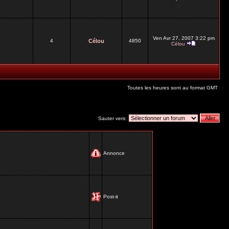
Ven Avr 27, 2007 3:22 pm
4
Célou
4850
Célou
Toutes les heures sont au format GMT
Sauter vers:
Annonce
Post-it