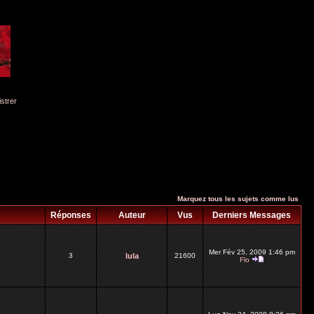
istrer
Marquez tous les sujets comme lus
Réponses
Auteur
Vus
Derniers Messages
Mer Fév 25, 2009 1:46 pm
3
lula
21600
Flo