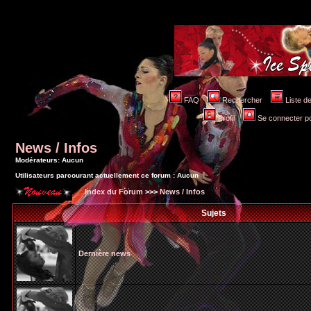
FAQ
Rechercher
Liste 
Profil
Se connecter po
News / Infos
Modérateurs: Aucun
Utilisateurs parcourant actuellement ce forum : Aucun
Index du Forum
>>>
News / Infos
Sujets
Dernière news