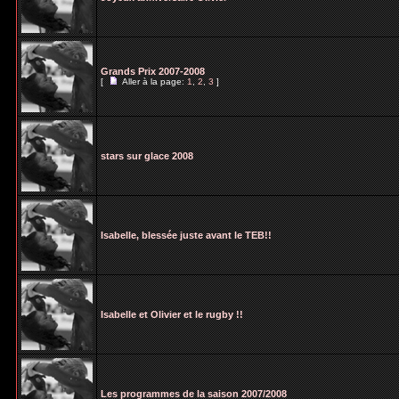
Grands Prix 2007-2008
[
Aller à la page:
1
,
2
,
3
]
stars sur glace 2008
Isabelle, blessée juste avant le TEB!!
Isabelle et Olivier et le rugby !!
Les programmes de la saison 2007/2008