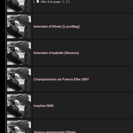
[
Aller à la page:
1
,
2
]
Interview d'Olivier [LyonMag]
Interview d'Isabelle (Reuters)
Championnats de France Elite 2007
trophee NHK
Joyeux anniversaire Olivier