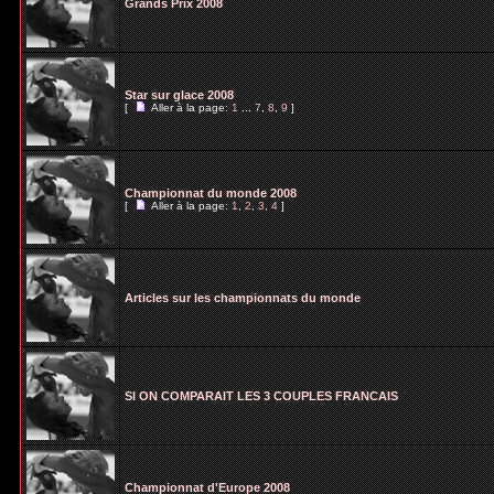
Grands Prix 2008
Star sur glace 2008
[
Aller à la page:
1
...
7
,
8
,
9
]
Championnat du monde 2008
[
Aller à la page:
1
,
2
,
3
,
4
]
Articles sur les championnats du monde
SI ON COMPARAIT LES 3 COUPLES FRANCAIS
Championnat d'Europe 2008