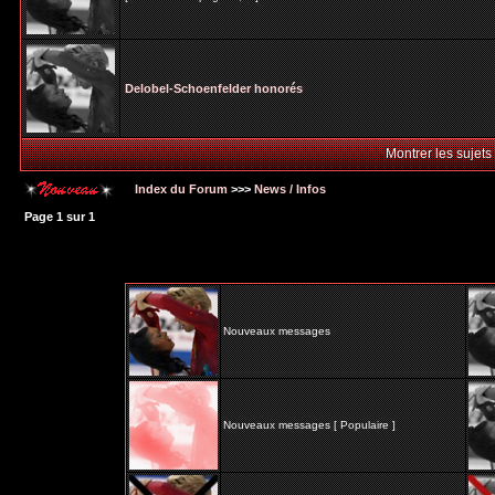
Delobel-Schoenfelder honorés
Montrer les sujets
Index du Forum
>>>
News / Infos
Page
1
sur
1
Nouveaux messages
Nouveaux messages [ Populaire ]