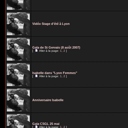
Vidéo Stage d'été à Lyon
Gala de St Gervais (8 août 2007)
[
Aller à la page:
1
,
2
]
Isabelle dans "Lyon Femmes"
[
Aller à la page:
1
,
2
]
Anniversaire Isabelle
Gala CSGL 25 mai
[
Aller à la page:
1
,
2
]