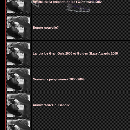
Article sur la préparation de l'OD d'Isa et Oliv
Bonne nouvelle?
Lancia Ice Gran Gala 2008 et Golden Skate Awards 2008
Nouveaux programmes 2008-2009
Anniversairez d' Isabelle