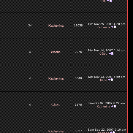
Flo
Dim Nov 25, 2007 4:20 pm
34
Katherina
17658
Katherina
Mer Nov 14, 2007 5:14 pm
4
elodie
3976
Célou
Mar Nov 13, 2007 6:59 pm
4
Katherina
4048
fredo
Dim Oct 07, 2007 8:22 am
4
Célou
3878
Katherina
Sam Sep 22, 2007 6:16 pm
1
Katherina
3027
delphes