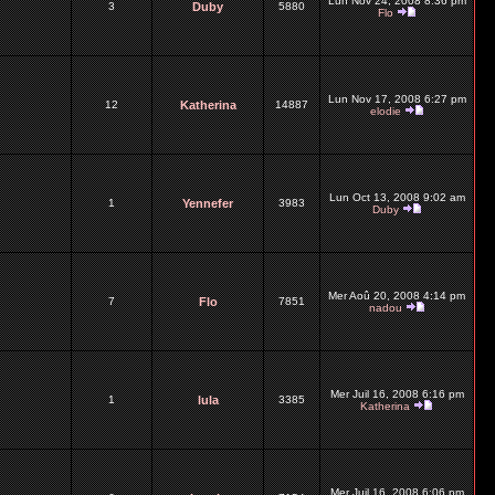
Lun Nov 24, 2008 8:36 pm
3
Duby
5880
Flo
Lun Nov 17, 2008 6:27 pm
12
Katherina
14887
elodie
Lun Oct 13, 2008 9:02 am
1
Yennefer
3983
Duby
Mer Aoû 20, 2008 4:14 pm
7
Flo
7851
nadou
Mer Juil 16, 2008 6:16 pm
1
lula
3385
Katherina
Mer Juil 16, 2008 6:06 pm