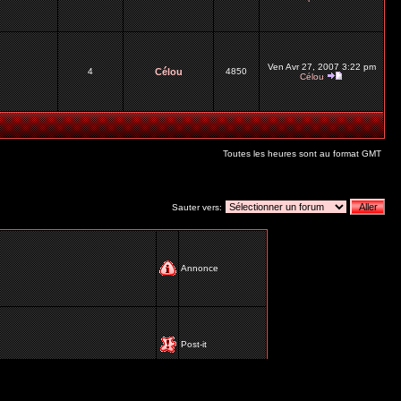
Ven Avr 27, 2007 3:22 pm
4
Célou
4850
Célou
Toutes les heures sont au format GMT
Sauter vers:
Annonce
Post-it