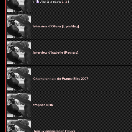
[
Aller à la page:
1
,
2
]
Interview d'Olivier [LyonMag]
Interview d'Isabelle (Reuters)
Championnats de France Elite 2007
trophee NHK
Joyeux anniversaire Olivier