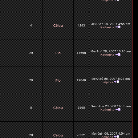
Jeu Sep 20, 2007 4:55 pm
4
Célou
4293
Katherina
Mar Aoû 28, 2007 10:16 am
29
Flo
17658
Katherina
Mer Aoû 08, 2007 5:28 pm
20
Flo
19849
delphes
Sam Juin 23, 2007 6:33 am
5
Célou
7565
Katherina
Mer Juin 06, 2007 4:54 pm
29
Célou
26521
delphes