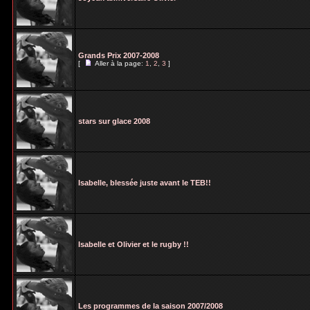
Grands Prix 2007-2008
[
Aller à la page:
1
,
2
,
3
]
stars sur glace 2008
Isabelle, blessée juste avant le TEB!!
Isabelle et Olivier et le rugby !!
Les programmes de la saison 2007/2008