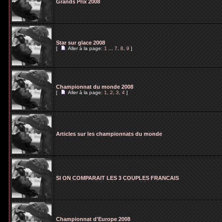
Grands Prix 2008
Star sur glace 2008
[
Aller à la page:
1
...
7
,
8
,
9
]
Championnat du monde 2008
[
Aller à la page:
1
,
2
,
3
,
4
]
Articles sur les championnats du monde
SI ON COMPARAIT LES 3 COUPLES FRANCAIS
Championnat d'Europe 2008