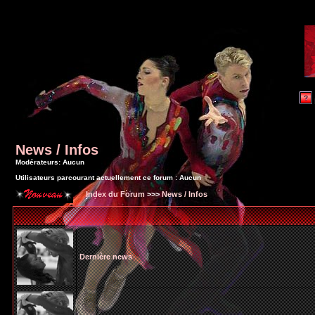
News / Infos
Modérateurs: Aucun
Utilisateurs parcourant actuellement ce forum : Aucun
Index du Forum
>>>
News / Infos
Dernière news