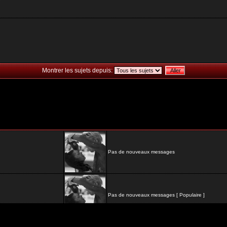
Montrer les sujets depuis:
Pas de nouveaux messages
Pas de nouveaux messages [ Populaire ]