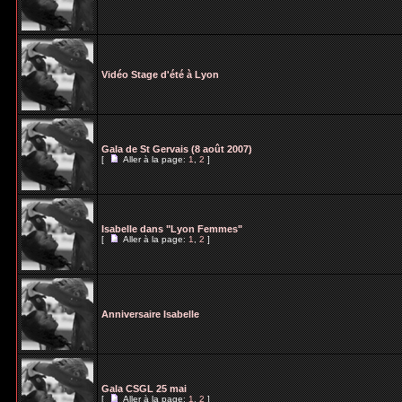
Vidéo Stage d'été à Lyon
Gala de St Gervais (8 août 2007)
[
Aller à la page:
1
,
2
]
Isabelle dans "Lyon Femmes"
[
Aller à la page:
1
,
2
]
Anniversaire Isabelle
Gala CSGL 25 mai
[
Aller à la page:
1
,
2
]