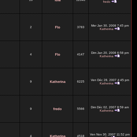
lula
fredo
Mer Jan 30, 2008 7:45 pm
2
Flo
3783
Katherina
Dim Jan 20, 2008 6:58 pm
4
Flo
4147
Katherina
Ven Déc 28, 2007 4:45 pm
9
Katherina
6225
Katherina
Dim Déc 02, 2007 8:59 am
9
fredo
5566
Katherina
Ven Nov 30, 2007 11:52 pm
4
Katherina
4518