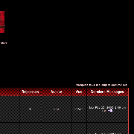
istrer
Marquez tous les sujets comme lus
Réponses
Auteur
Vus
Derniers Messages
Mer Fév 25, 2009 1:46 pm
3
lula
21595
Flo