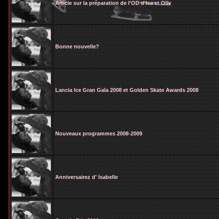
Article sur la préparation de l'OD d'Isa et Oliv
Bonne nouvelle?
Lancia Ice Gran Gala 2008 et Golden Skate Awards 2008
Nouveaux programmes 2008-2009
Anniversairez d' Isabelle