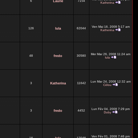
6
Laurie
7154
Katherina
Ven Mai 16, 2008 5:17 am
126
lula
62044
Katherina
Mer Mar 26, 2008 11:24 am
48
fredo
30580
lula
Lun Mar 24, 2008 12:32 am
3
Katherina
11642
Célou
Lun Fév 04, 2008 7:29 pm
3
fredo
4452
Duby
Ven Fév 01, 2008 7:46 pm
16
12046