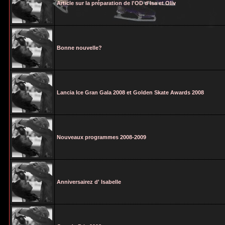
Article sur la préparation de l'OD d'Isa et Oliv
Bonne nouvelle?
Lancia Ice Gran Gala 2008 et Golden Skate Awards 2008
Nouveaux programmes 2008-2009
Anniversairez d' Isabelle