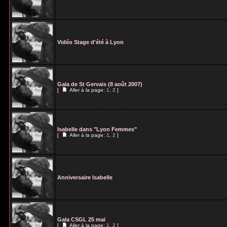
Vidéo Stage d'été à Lyon
Gala de St Gervais (8 août 2007)
[
Aller à la page:
1
,
2
]
Isabelle dans "Lyon Femmes"
[
Aller à la page:
1
,
2
]
Anniversaire Isabelle
Gala CSGL 25 mai
[
Aller à la page:
1
,
2
]