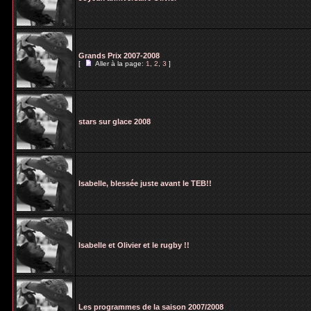
Grands Prix 2007-2008
[
Aller à la page:
1
,
2
,
3
]
stars sur glace 2008
Isabelle, blessée juste avant le TEB!!
Isabelle et Olivier et le rugby !!
Les programmes de la saison 2007/2008