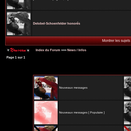
Delobel-Schoenfelder honorés
Montrer les sujets
Index du Forum
>>>
News / Infos
Page
1
sur
1
Nouveaux messages
Nouveaux messages [ Populaire ]