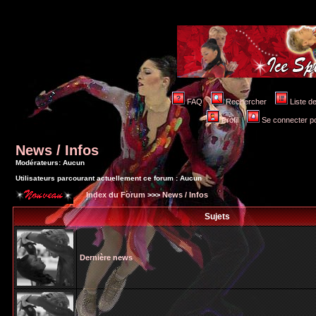
FAQ
Rechercher
Liste 
Profil
Se connecter po
News / Infos
Modérateurs: Aucun
Utilisateurs parcourant actuellement ce forum : Aucun
Index du Forum
>>>
News / Infos
Sujets
Dernière news