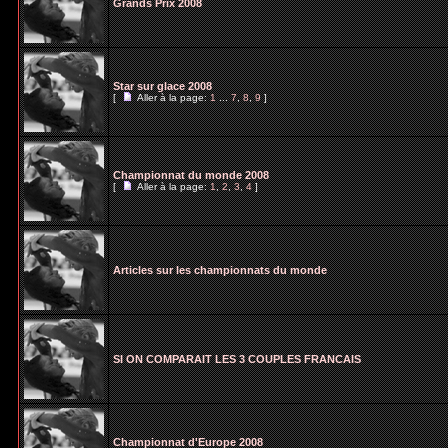
Grands Prix 2008
Star sur glace 2008
[
Aller à la page:
1
...
7
,
8
,
9
]
Championnat du monde 2008
[
Aller à la page:
1
,
2
,
3
,
4
]
Articles sur les championnats du monde
SI ON COMPARAIT LES 3 COUPLES FRANCAIS
Championnat d'Europe 2008