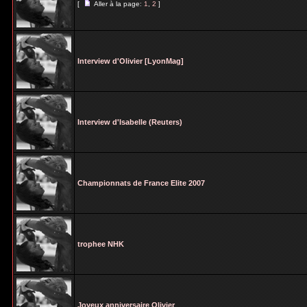
[
Aller à la page:
1
,
2
]
Interview d'Olivier [LyonMag]
Interview d'Isabelle (Reuters)
Championnats de France Elite 2007
trophee NHK
Joyeux anniversaire Olivier