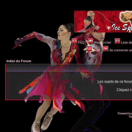
FAQ
Rechercher
Liste 
Profil
Se connecter po
Index du Forum
Les sujets de ce for
Cliquez
i
Powered by
Tra