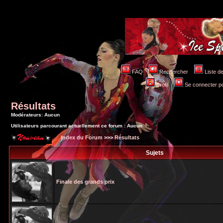
FAQ
Rechercher
Liste 
Profil
Se connecter po
Résultats
Modérateurs: Aucun
Utilisateurs parcourant actuellement ce forum : Aucun
Index du Forum
>>>
Résultats
Sujets
Finale des grands prix