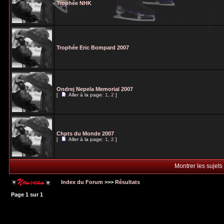
Trophée NHK
Trophée Eric Bompard 2007
Ondrej Nepela Memorial 2007
[
Aller à la page:
1
,
2
]
Chpts du Monde 2007
[
Aller à la page:
1
,
2
]
Montrer les sujets
Index du Forum
>>>
Résultats
Page
1
sur
1