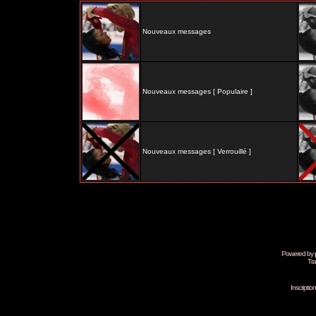
Nouveaux messages
Nouveaux messages [ Populaire ]
Nouveaux messages [ Verrouillé ]
Powered by
Tra
Inscripti