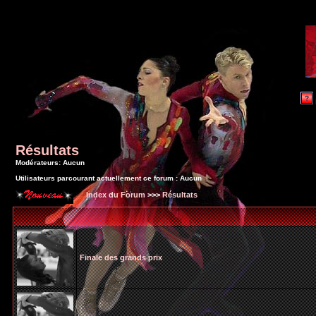
Résultats
Modérateurs: Aucun
Utilisateurs parcourant actuellement ce forum : Aucun
Index du Forum
>>>
Résultats
Finale des grands prix