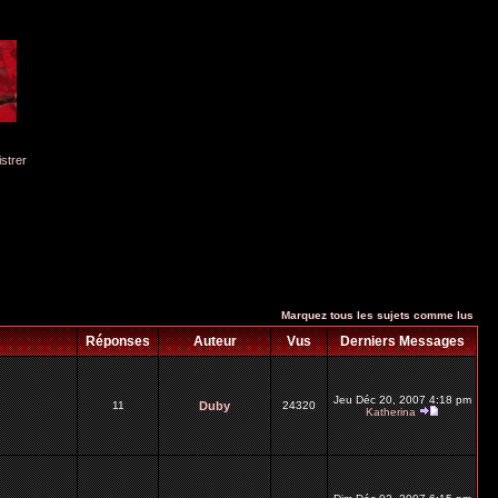
istrer
Marquez tous les sujets comme lus
Réponses
Auteur
Vus
Derniers Messages
Jeu Déc 20, 2007 4:18 pm
11
Duby
24320
Katherina