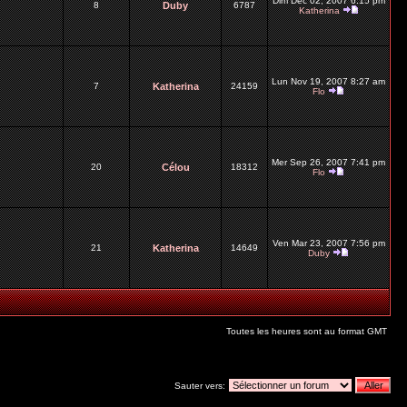
Dim Déc 02, 2007 6:15 pm
8
Duby
6787
Katherina
Lun Nov 19, 2007 8:27 am
7
Katherina
24159
Flo
Mer Sep 26, 2007 7:41 pm
20
Célou
18312
Flo
Ven Mar 23, 2007 7:56 pm
21
Katherina
14649
Duby
Toutes les heures sont au format GMT
Sauter vers: