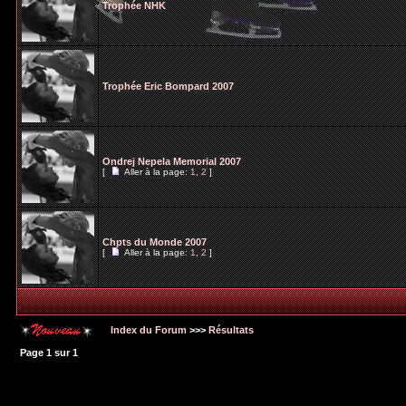
Trophée NHK
Trophée Eric Bompard 2007
Ondrej Nepela Memorial 2007
[
Aller à la page:
1
,
2
]
Chpts du Monde 2007
[
Aller à la page:
1
,
2
]
Index du Forum
>>>
Résultats
Page
1
sur
1