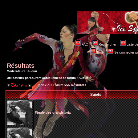
FAQ
Rechercher
Liste 
Profil
Se connecter po
Résultats
Modérateurs: Aucun
Utilisateurs parcourant actuellement ce forum : Aucun
Index du Forum
>>>
Résultats
Sujets
Finale des grands prix