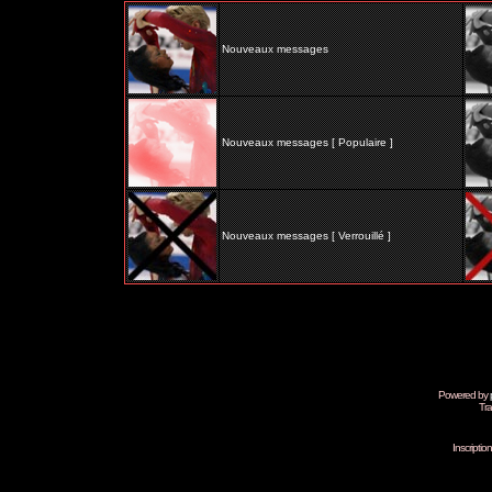
Nouveaux messages
Nouveaux messages [ Populaire ]
Nouveaux messages [ Verrouillé ]
Powered by
Tra
Inscripti