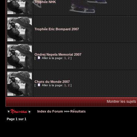
Trophée NHK
Trophée Eric Bompard 2007
Ondrej Nepela Memorial 2007
[
Aller à la page:
1
,
2
]
Chpts du Monde 2007
[
Aller à la page:
1
,
2
]
Montrer les sujets
Index du Forum
>>>
Résultats
Page
1
sur
1