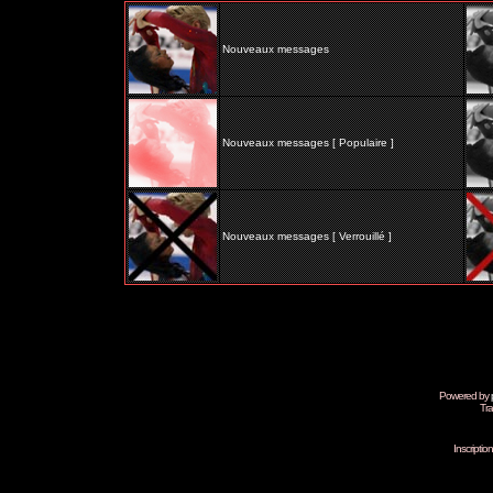
Nouveaux messages
Nouveaux messages [ Populaire ]
Nouveaux messages [ Verrouillé ]
Powered by
Tra
Inscripti