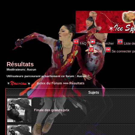
FAQ
Rechercher
Liste 
Profil
Se connecter po
Résultats
Modérateurs: Aucun
Utilisateurs parcourant actuellement ce forum : Aucun
Index du Forum
>>>
Résultats
Sujets
Finale des grands prix