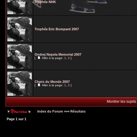
Trophée NHK
Trophée Eric Bompard 2007
Ondrej Nepela Memorial 2007
[
Aller à la page:
1
,
2
]
Chpts du Monde 2007
[
Aller à la page:
1
,
2
]
Montrer les sujets
Index du Forum
>>>
Résultats
Page
1
sur
1