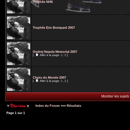
Trophée NHK
Trophée Eric Bompard 2007
Ondrej Nepela Memorial 2007
[
Aller à la page:
1
,
2
]
Chpts du Monde 2007
[
Aller à la page:
1
,
2
]
Montrer les sujets
Index du Forum
>>>
Résultats
Page
1
sur
1