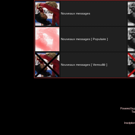
Nouveaux messages
Nouveaux messages [ Populaire ]
Nouveaux messages [ Verrouillé ]
Powered by
Tra
Inscripti