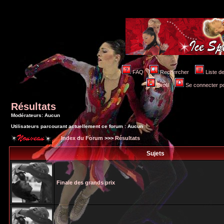
FAQ
Rechercher
Liste 
Profil
Se connecter po
Résultats
Modérateurs: Aucun
Utilisateurs parcourant actuellement ce forum : Aucun
Index du Forum
>>>
Résultats
Sujets
Finale des grands prix