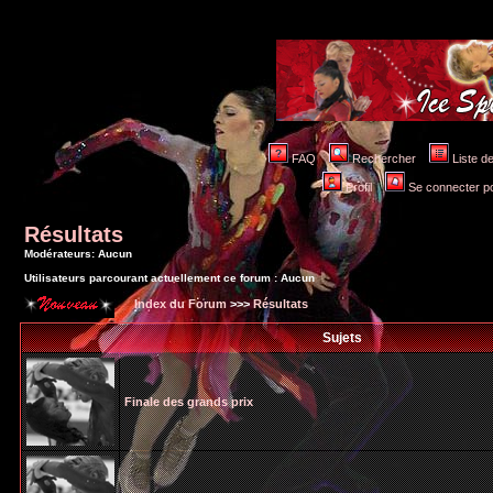
FAQ
Rechercher
Liste 
Profil
Se connecter po
Résultats
Modérateurs: Aucun
Utilisateurs parcourant actuellement ce forum : Aucun
Index du Forum
>>>
Résultats
Sujets
Finale des grands prix