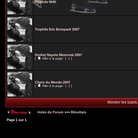
Trophée NHK
Trophée Eric Bompard 2007
Ondrej Nepela Memorial 2007
[
Aller à la page:
1
,
2
]
Chpts du Monde 2007
[
Aller à la page:
1
,
2
]
Montrer les sujets
Index du Forum
>>>
Résultats
Page
1
sur
1