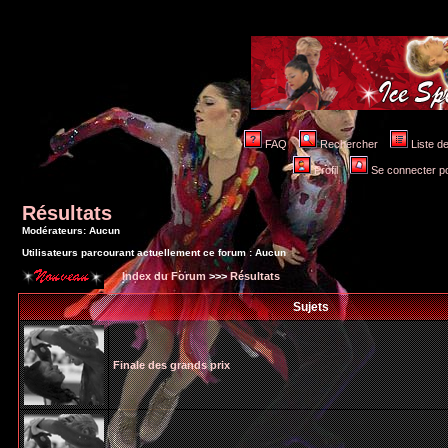
FAQ
Rechercher
Liste 
Profil
Se connecter po
Résultats
Modérateurs: Aucun
Utilisateurs parcourant actuellement ce forum : Aucun
Index du Forum
>>>
Résultats
Sujets
Finale des grands prix