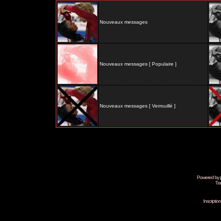
Nouveaux messages
Nouveaux messages [ Populaire ]
Nouveaux messages [ Verrouillé ]
Powered by
Tra
Inscripti