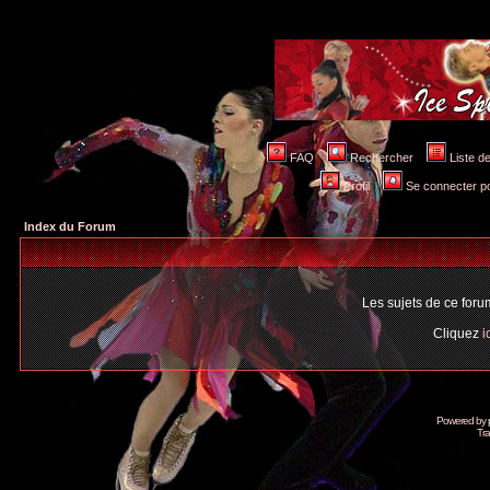
FAQ
Rechercher
Liste 
Profil
Se connecter po
Index du Forum
Les sujets de ce for
Cliquez
i
Powered by
Tra