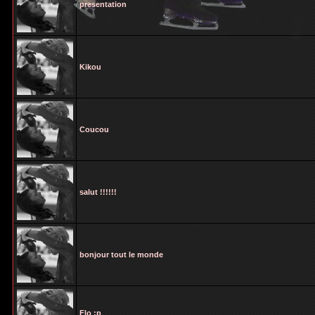
presentation
Kikou
Coucou
salut !!!!!!
bonjour tout le monde
Flo :p