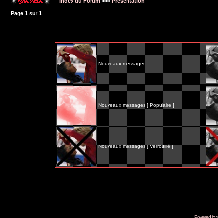
Index du Forum
>>>
Présentation
Page
1
sur
1
Nouveaux messages
Nouveaux messages [ Populaire ]
Nouveaux messages [ Verrouillé ]
Powered by