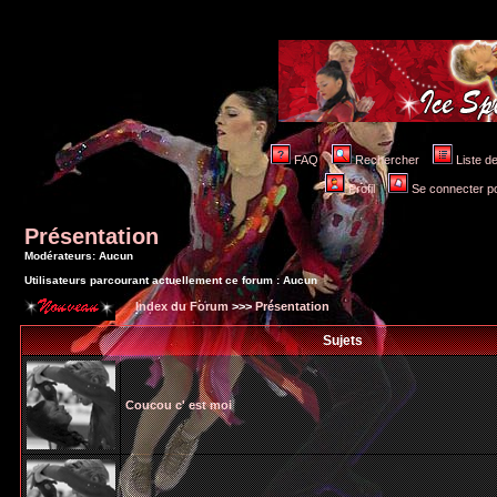
FAQ
Rechercher
Liste 
Profil
Se connecter po
Présentation
Modérateurs: Aucun
Utilisateurs parcourant actuellement ce forum : Aucun
Index du Forum
>>>
Présentation
Sujets
Coucou c' est moi