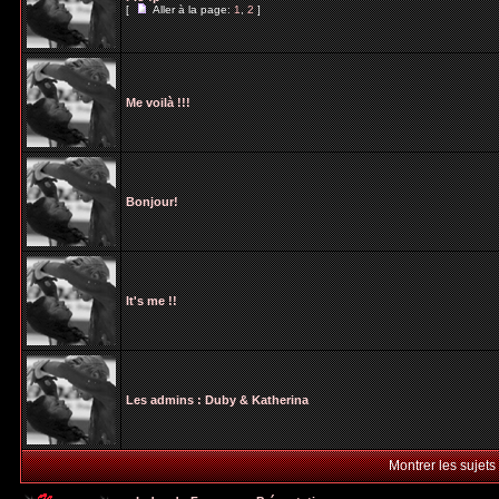
[
Aller à la page:
1
,
2
]
Me voilà !!!
Bonjour!
It's me !!
Les admins : Duby & Katherina
Montrer les sujets