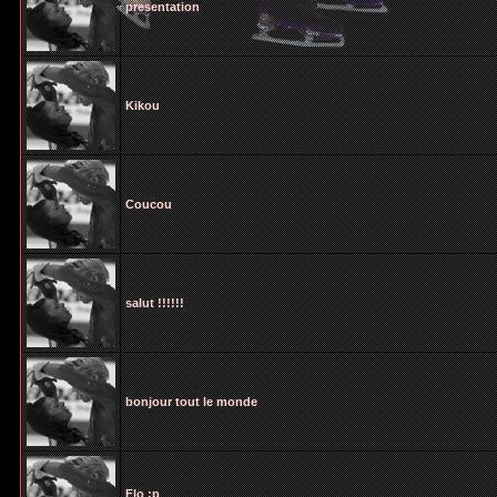
presentation
Kikou
Coucou
salut !!!!!!
bonjour tout le monde
Flo :p