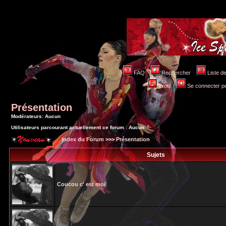
FAQ
Rechercher
Liste 
Profil
Se connecter po
Présentation
Modérateurs: Aucun
Utilisateurs parcourant actuellement ce forum : Aucun
Index du Forum
>>>
Présentation
Sujets
Coucou c' est moi