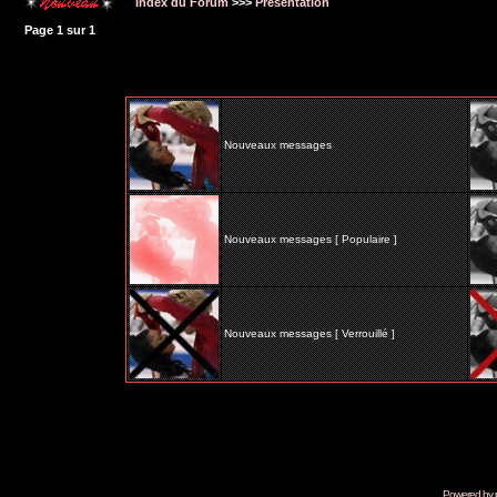
Index du Forum
>>>
Présentation
Page
1
sur
1
Nouveaux messages
Nouveaux messages [ Populaire ]
Nouveaux messages [ Verrouillé ]
Powered by