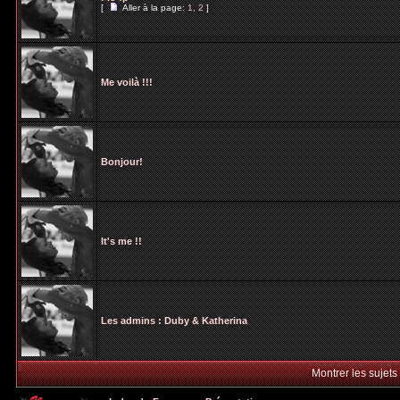
[
Aller à la page:
1
,
2
]
Me voilà !!!
Bonjour!
It's me !!
Les admins : Duby & Katherina
Montrer les sujets