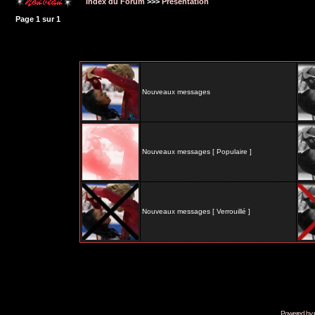
Index du Forum
>>>
Présentation
Page
1
sur
1
Nouveaux messages
Nouveaux messages [ Populaire ]
Nouveaux messages [ Verrouillé ]
Powered by