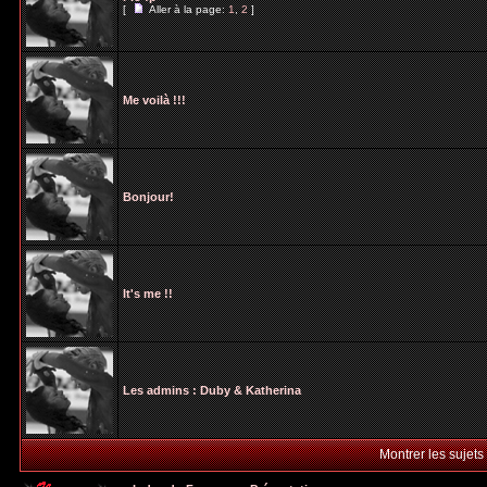
[
Aller à la page:
1
,
2
]
Me voilà !!!
Bonjour!
It's me !!
Les admins : Duby & Katherina
Montrer les sujets