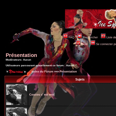
FAQ
Rechercher
Liste 
Profil
Se connecter po
Présentation
Modérateurs: Aucun
Utilisateurs parcourant actuellement ce forum : Aucun
Index du Forum
>>>
Présentation
Sujets
Coucou c' est moi