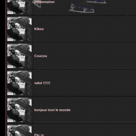
presentation
Kikou
Coucou
salut !!!!!!
bonjour tout le monde
Flo :p