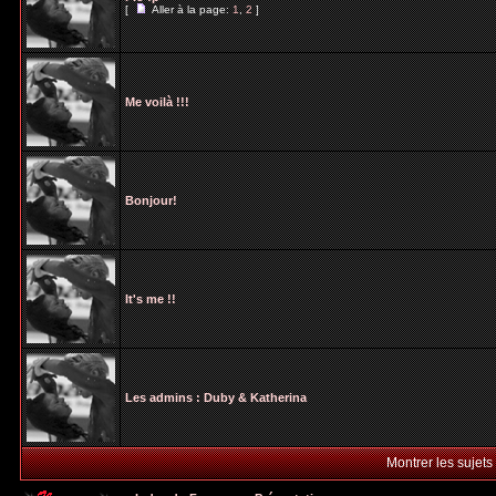
[
Aller à la page:
1
,
2
]
Me voilà !!!
Bonjour!
It's me !!
Les admins : Duby & Katherina
Montrer les sujets