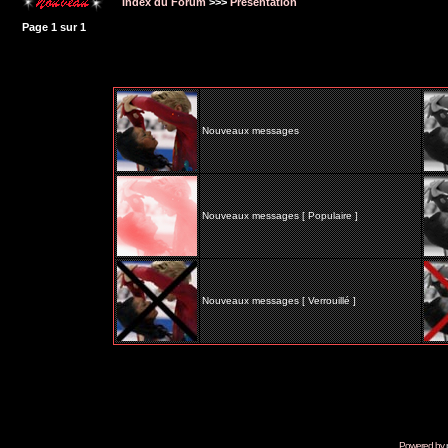
Index du Forum
>>>
Présentation
Page
1
sur
1
Nouveaux messages
Nouveaux messages [ Populaire ]
Nouveaux messages [ Verrouillé ]
Powered by