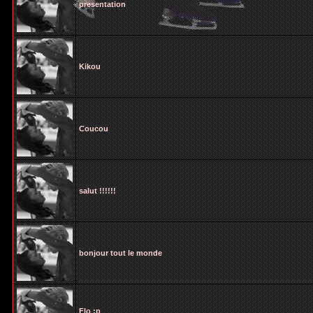
presentation
Kikou
Coucou
salut !!!!!!
bonjour tout le monde
Flo :p