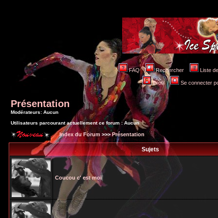
FAQ
Rechercher
Liste 
Profil
Se connecter po
Présentation
Modérateurs: Aucun
Utilisateurs parcourant actuellement ce forum : Aucun
Index du Forum
>>>
Présentation
Sujets
Coucou c' est moi