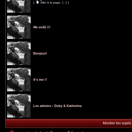
[
Aller à la page:
1
,
2
]
Me voilà !!!
Bonjour!
It's me !!
Les admins : Duby & Katherina
Montrer les sujets